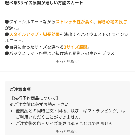
選べる3サイズ展開が嬉しい万能スカート
●タイトシルエットながら
ストレッチ性が高く
、
穿き心地の良さ
が魅力。
●
スタイルアップ・脚長効果
を演出するハイウエストのIラインシ
ルエット。
●自身に合ったサイズを選べる
3サイズ展開
。
●バックスリットが程よい抜け感と足捌きの良さをプラス。
●
手洗い可能でシワになりにくく
、長時間座るお仕事やご旅行に
もっと見る
も◎。
●合わせるトップスも選ばず、
シーズンレス
で着られる万能スカ
ート。
ご注意事項
■洗濯：手洗い可
【先行予約商品について】
■透け感：ホワイトのみややあり
※ご注文前に必ずお読み下さい。
■裏地：なし
他商品との同時注文・同梱、及び「ギフトラッピング」は
ご利用いただくことができません。
ご注文後の色・サイズ変更は承ることはできません。
※画像の商品はサンプルです。
注文から出荷までに期間が空く場合、クレジットカードの
もっと見る