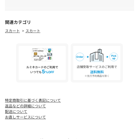
実際の商品と仕様、加工などが若干異なる場合があります。
利用状況により支払方法の変更や注文キャンセルとさせて
また、生産過程上の都合により、洗濯表記や混率、サイズスペッ
いただく場合がございます。
ク等が多少変更になる可能性がございます。
お支払い方法にて【d払い(ドコモ)】【auかんたん決済／
予めご了承ください。
au WALLET】をお選びいただくことはできません。
関連カテゴリ
配達指定は希望時間帯のみとなります。配送希望日はご指
スカート
スカート
※トップの画像は、光の具合で色味が違って見える場合がありま
定いただくことはできません。
す。
生産の都合により納期が変更になる場合がございます。
実際の商品と仕様、サイズが若干異なる場合がございま
◆気になる商品は「お気に入り」登録を◆
す。
ハートマークをクリックし、お好きなカラーを選んでお気に入り
追加生産商品は、一部の店舗、通販で販売中の場合がござ
に登録すると
います。
入荷情報や残り1点の通知、完売カラーの再入荷、セール情報など
納期の違う色・サイズを一緒に購入されますと、納期の遅
を受け取ることができます。
い方に合わせての発送となりますので、予めご了承くださ
い。
特定商取引に基づく表記について
返品などの詳細について
配送について
お直しサービスについて