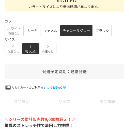
カラー・サイズにより発送時期が異なります。
カラー
ホワイト
カーキ
キャメル
チャコールグレー
ブラック
在庫なし
サイズ
0
1
2
在庫なし
残り1点
在庫なし
発送予定時期：通常発送
ルミネカードのご利用で
いつでも
5
%OFF
商品説明
サイズ
商品詳細
＼シリーズ累計販売数9,000枚超え！／
驚異のストレッチ性で着回し力抜群！