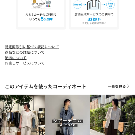
※画像の商品はサンプルです。
実際の商品と仕様、加工などが若干異なる場合があります。
また、生産過程上の都合により、洗濯表記や混率、サイズスペッ
ク等が多少変更になる可能性がございます。
予めご了承ください。
※トップの画像は、光の具合で色味が違って見える場合がありま
特定商取引に基づく表記について
す。
返品などの詳細について
配送について
◆気になる商品は「お気に入り」登録を◆
お直しサービスについて
ハートマークをクリックし、お好きなカラーを選んでお気に入り
に登録すると
入荷情報や残り1点の通知、完売カラーの再入荷、セール情報など
このアイテムを使ったコーディネート
一覧を見る
を受け取ることができます。