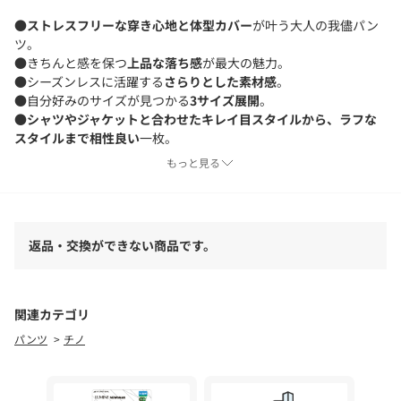
●
ストレスフリーな穿き心地と体型カバー
が叶う大人の我儘パン
ツ。
●きちんと感を保つ
上品な落ち感
が最大の魅力。
●シーズンレスに活躍する
さらりとした素材感
。
●自分好みのサイズが見つかる
3サイズ展開
。
●
シャツやジャケットと合わせたキレイ目スタイルから、ラフな
スタイルまで相性良い
一枚。
●1本持っていると安心する、
ワードローブの即戦力パンツ
。
もっと見る
■洗濯：手洗い可
■透け感：なし
返品・交換ができない商品です。
■裏地：なし
▼おすすめのスタイリングアイテム
関連カテゴリ
GGZ1061407A0001ハーフスリーブジャケット
パンツ
チノ
GGZ1061305A0001ペーパーヤーンメッシュニット
GGZ1061505A0006サイドスリットニット
GGZ1061404A0004ハーフスリーブウエストシェイプシャツ