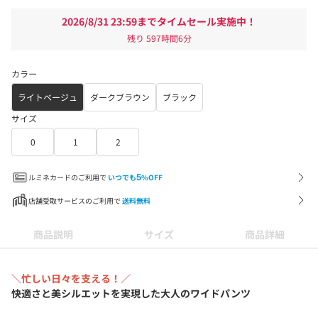
2026/8/31 23:59までタイムセール実施中！
残り
597時間6分
カラー
ライトベージュ
ダークブラウン
ブラック
サイズ
0
1
2
ルミネカードのご利用で
いつでも
5
%OFF
店舗受取サービスのご利用で
送料無料
商品説明
サイズ
商品詳細
＼忙しい日々を支える！／
快適さと美シルエットを実現した大人のワイド
パンツ