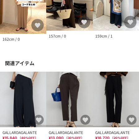
157cm / 0
159cm / 1
162cm / 0
関連アイテム
GALLARDAGALANTE
GALLARDAGALANTE
GALLARDAGALANTE
¥15,840
¥13,090
¥16,720
（
40
%OFF）
（
30
%OFF）
（
20
%OFF）