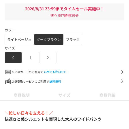
2026/8/31 23:59までタイムセール実施中！
残り
557時間35分
カラー
ライトベージュ
ダークブラウン
ブラック
サイズ
0
1
2
ルミネカードのご利用で
いつでも
5
%OFF
店舗受取サービスのご利用で
送料無料
商品説明
サイズ
商品詳細
＼忙しい日々を支える！／
快適さと美シルエットを実現した大人のワイド
パンツ