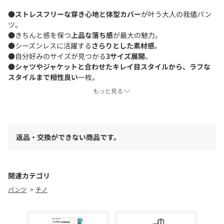
●
ストレスフリーな穿き心地と体型カバー
が叶う大人の我儘パン
ツ。
●きちんと感を保つ
上品な落ち感
が最大の魅力。
●シーズンレスに活躍する
さらりとした素材感
。
●自分好みのサイズが見つかる
3サイズ展開
。
●
シャツやジャケットと合わせたキレイ目スタイルから、ラフな
スタイルまで相性良い
一枚。
●1本持っていると安心する、
ワードローブの即戦力パンツ
。
もっと見る
■洗濯：手洗い可
■透け感：なし
返品・交換ができない商品です。
■裏地：なし
▼おすすめのスタイリングアイテム
関連カテゴリ
GGZ1061407A0001ハーフスリーブジャケット
パンツ
チノ
GGZ1061305A0001ペーパーヤーンメッシュニット
GGZ1061505A0006サイドスリットニット
GGZ1061404A0004ハーフスリーブウエストシェイプシャツ