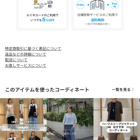
※画像の商品はサンプルです。
実際の商品と仕様、加工などが若干異なる場合があります。
また、生産過程上の都合により、洗濯表記や混率、サイズスペッ
ク等が多少変更になる可能性がございます。
予めご了承ください。
※トップの画像は、光の具合で色味が違って見える場合がありま
特定商取引に基づく表記について
す。
返品などの詳細について
配送について
◆気になる商品は「お気に入り」登録を◆
お直しサービスについて
ハートマークをクリックし、お好きなカラーを選んでお気に入り
に登録すると
入荷情報や残り1点の通知、完売カラーの再入荷、セール情報など
このアイテムを使ったコーディネート
一覧を見る
を受け取ることができます。