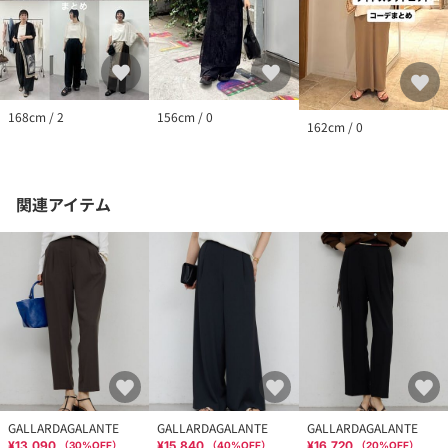
168cm / 2
156cm / 0
162cm / 0
関連アイテム
GALLARDAGALANTE
GALLARDAGALANTE
GALLARDAGALANTE
¥13,090
¥15,840
¥16,720
（
30
%OFF）
（
40
%OFF）
（
20
%OFF）