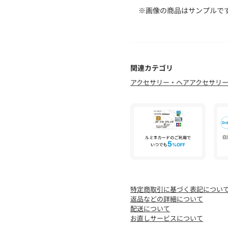
※画像の商品はサンプルで
実際の商品と仕様、加工な
また、生産過程上の都合に
変更になる可能性がござい
予めご了承ください。
関連カテゴリ
※トップの画像は、光の具
アクセサリー・ヘアアクセサリ
◆気になる商品は「お気に
ハートマークをクリックし
と
入荷情報や残り1点の通知
ことができます。
特定商取引に基づく表記につい
返品などの詳細について
配送について
お直しサービスについて