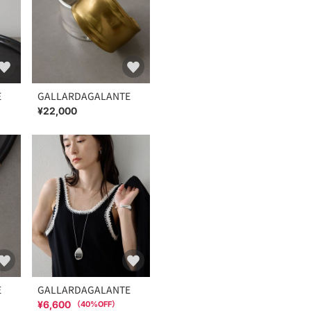
E
GALLARDAGALANTE
¥22,000
E
GALLARDAGALANTE
¥6,600
（
40
%OFF）