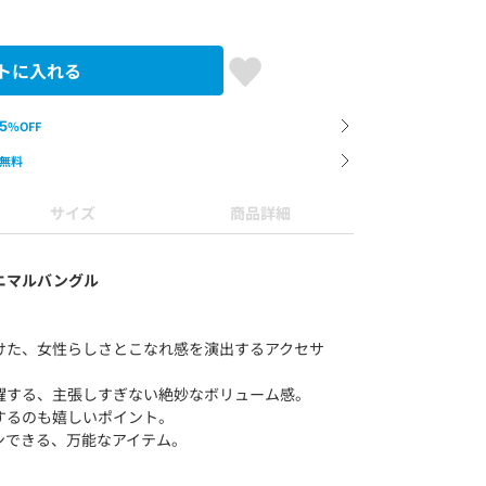
トに入れる
5
%OFF
無料
サイズ
商品詳細
ニマルバングル
けた、女性らしさとこなれ感を演出するアクセサ
躍する、主張しすぎない絶妙なボリューム感。
するのも嬉しいポイント。
ンできる、万能なアイテム。