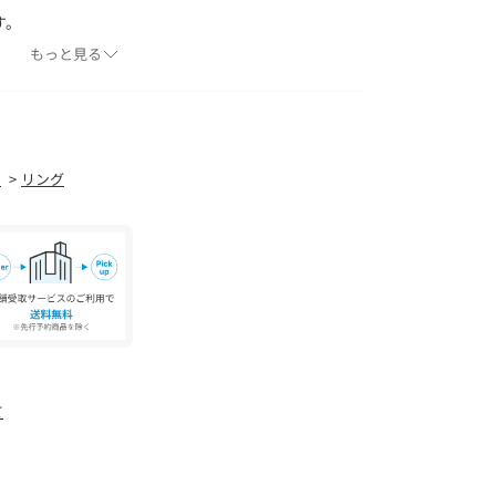
す。
どが若干異なる場合があります。
もっと見る
より、洗濯表記や混率、サイズスペック等が多少
ます。
合で色味が違って見える場合があります。
ー
リング
入り」登録を◆
、お好きなカラーを選んでお気に入りに登録する
、完売カラーの再入荷、セール情報などを受け取る
て