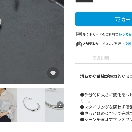
カー
ルミネカードのご利用で
いつでも
店舗受取サービスのご利用で
送料
商品説明
滑らかな曲線が魅力的なミ
●部分的に太さに変化をつ
リー。
●スタイリングを問わず活
●さっとはめるだけで完成
●シーンを選ばずプラスワ