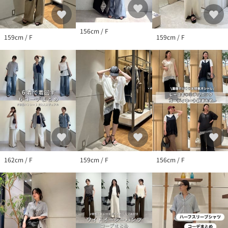
156cm / F
159cm / F
159cm / F
162cm / F
159cm / F
156cm / F