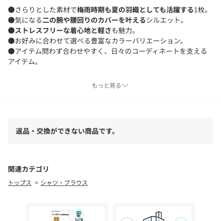
●さらりとした素材で
梅雨時期も夏の羽織としても活躍する
1枚。
●気になる
二の腕や腰回りのカバーを叶える
シルエット。
●
ストレスフリーな着心地と軽さ
も魅力。
●お好みに合わせて選べる豊富なカラーバリエーション。
●アイテム問わず合わせやすく、日々のコーディネートを支える
アイテム。
もっと見る
■洗濯：洗濯機洗い可(弱)
■透け感：ややあり(ホワイトのみ)
■裏地：なし
返品・交換ができない商品です。
※画像の商品はサンプルです。
実際の商品と仕様、加工などが若干異なる場合があります。
また、生産過程上の都合により、洗濯表記や混率、サイズスペッ
関連カテゴリ
ク等が多少変更になる可能性がございます。
トップス
シャツ・ブラウス
予めご了承ください。
※トップの画像は、光の具合で色味が違って見える場合がありま
す。