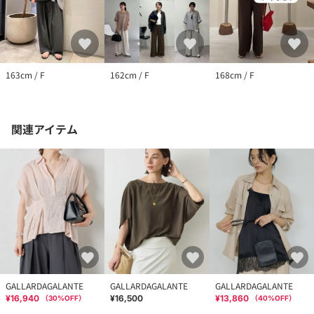
163cm / F
162cm / F
168cm / F
関連アイテム
GALLARDAGALANTE
GALLARDAGALANTE
GALLARDAGALANTE
¥16,940
¥16,500
¥13,860
（
30
%OFF）
（
40
%OFF）