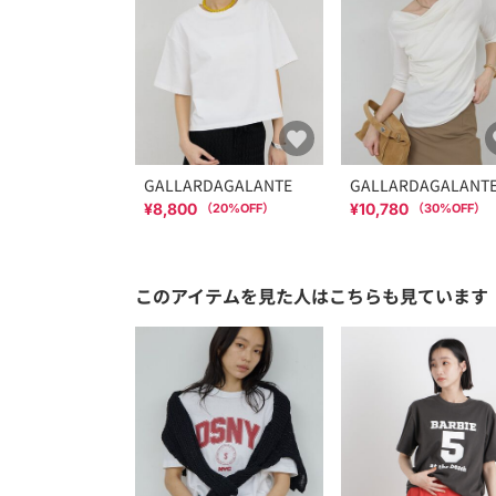
GALLARDAGALANTE
GALLARDAGALANT
¥8,800
¥10,780
（
20
%OFF）
（
30
%OFF）