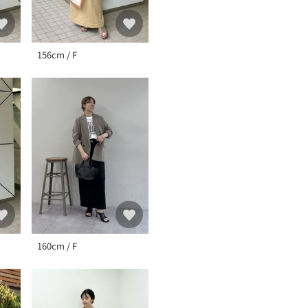
156cm / F
160cm / F