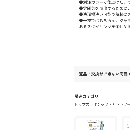
●別注カラーで仕上げた、
●雰囲気を演出するために
●洗濯機洗い可能で気軽に
●一枚ではもちろん、ジャ
あるスタイリングを楽しめ
■洗濯：洗濯機洗い可
■透け感：なし
■裏地：なし
返品・交換ができない商品
【GOOD ROCK SPEED】
2010年に誕生したカット
アメカジテイストのグラフ
何故かどこか『イマ』っぽ
関連カテゴリ
古き良き時代をリスペクト
トップス
Tシャツ・カットソ
そんな思いを大切にしなが
※加工の特性上、サイズや