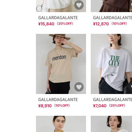
GALLARDAGALANTE
GALLARDAGALANT
¥15,840
¥12,870
（
20
%OFF）
（
10
%OFF）
GALLARDAGALANTE
GALLARDAGALANT
¥8,910
¥7,040
（
10
%OFF）
（
20
%OFF）