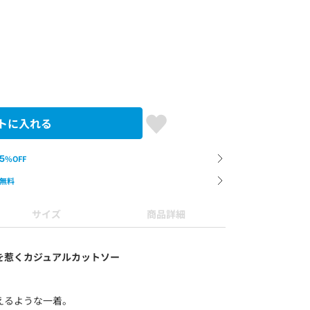
トに入れる
5
%OFF
無料
サイズ
商品詳細
を惹くカジュアルカットソー
えるような一着。