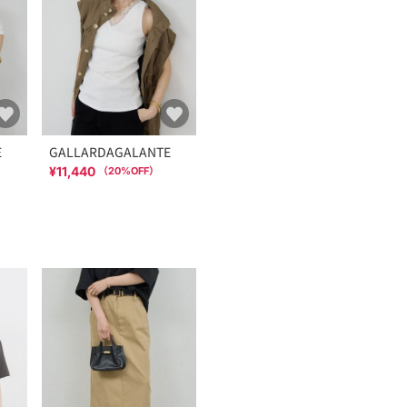
E
GALLARDAGALANTE
¥11,440
（
20
%OFF）