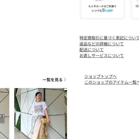
さい。
※画像の商品はサンプルで
実際の商品と仕様、加工な
また、生産過程上の都合に
変更になる可能性がござい
特定商取引に基づく表記につい
予めご了承ください。
返品などの詳細について
配送について
※トップの画像は、光の具
お直しサービスについて
◆気になる商品は「お気に
ハートマークをクリックし
ショップトップへ
と
一覧を見る
このショップのアイテム一覧
入荷情報や残り1点の通知
ことができます。