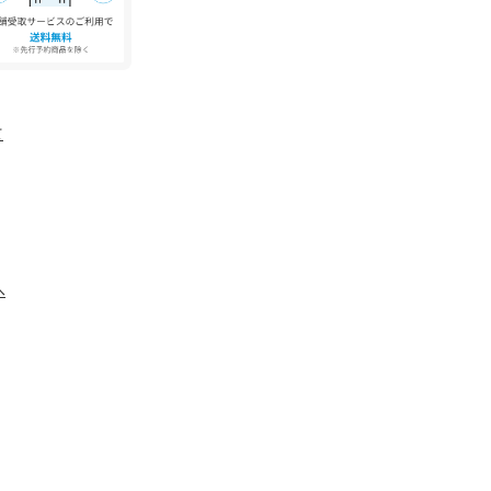
す。
どが若干異なる場合があります。
より、洗濯表記や混率、サイズスペック等が多少
ます。
て
合で色味が違って見える場合があります。
入り」登録を◆
、お好きなカラーを選んでお気に入りに登録する
へ
、完売カラーの再入荷、セール情報などを受け取る