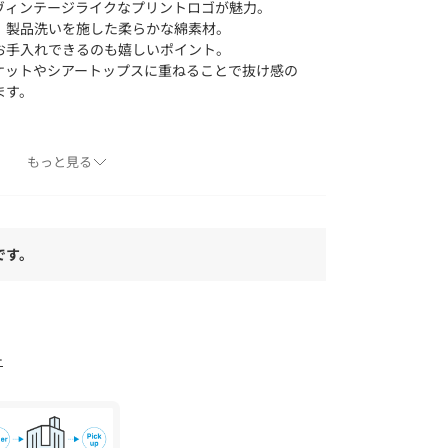
ヴィンテージライクなプリントロゴが魅力。
、製品洗いを施した柔らかな綿素材。
お手入れできるのも嬉しいポイント。
ケットやシアートップスに重ねることで抜け感の
ます。
もっと見る
です。
 - グッドロックスピード -
ソーブランド。
ィックやヴィンテージライクな風合いがあるのに
い。
しながらも、『イマ』を大切にする。
ー
ら、ひとつひとつデザインしています。
色味に多少の個体差が生じます。予めご了承くだ