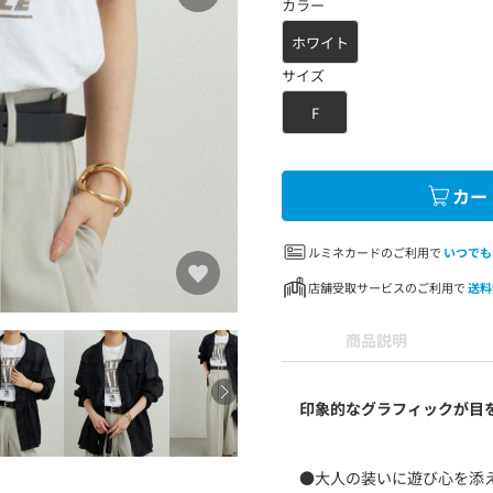
カラー
ホワイト
サイズ
F
カー
ルミネカードのご利用で
いつでも
店舗受取サービスのご利用で
送料
商品説明
印象的なグラフィックが目
●大人の装いに遊び心を添