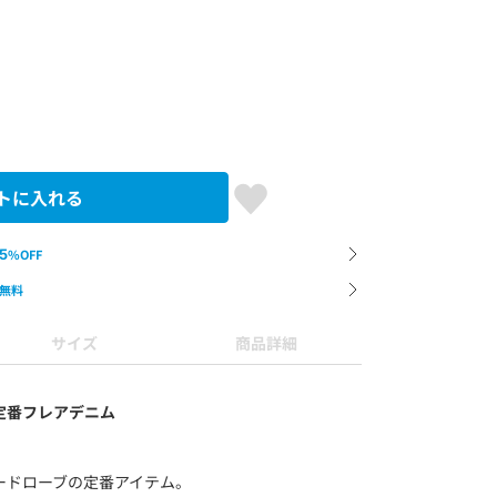
トに入れる
5
%OFF
無料
サイズ
商品詳細
定番フレアデニム
ードローブの定番アイテム。