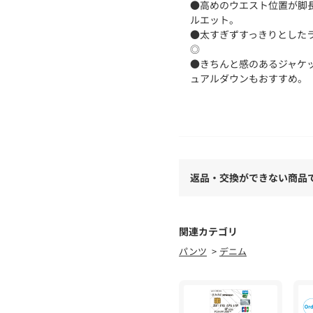
●高めのウエスト位置が脚
ルエット。
●太すぎずすっきりとした
◎
●きちんと感のあるジャケ
ュアルダウンもおすすめ。
■洗濯：手洗い可
※画像の商品はサンプルで
返品・交換ができない商品
実際の商品と仕様、加工な
また、生産過程上の都合に
変更になる可能性がござい
予めご了承ください。
関連カテゴリ
パンツ
デニム
※トップの画像は、光の具
◆気になる商品は「お気に
ハートマークをクリックし