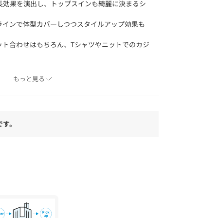
長効果を演出し、トップスインも綺麗に決まるシ
ラインで体型カバーしつつスタイルアップ効果も
ット合わせはもちろん、Tシャツやニットでのカジ
もっと見る
す。
です。
どが若干異なる場合があります。
より、洗濯表記や混率、サイズスペック等が多少
ます。
合で色味が違って見える場合があります。
入り」登録を◆
、お好きなカラーを選んでお気に入りに登録する