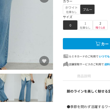
カラー
ホワイト
ブルー
在庫なし
サイズ
1
2
0
在庫なし
残り1点
カー
ルミネカードのご利用で
いつでも
店舗受取サービスのご利用で
送料
商品説明
脚のラインを美しく魅せる
●季節を問わず活躍するワ