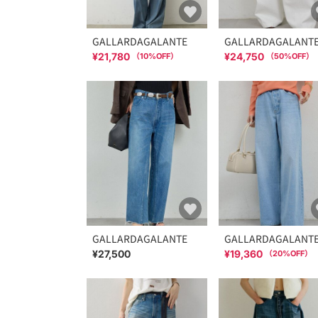
GALLARDAGALANTE
GALLARDAGALANT
¥21,780
¥24,750
（
10
%OFF）
（
50
%OFF）
GALLARDAGALANTE
GALLARDAGALANT
¥27,500
¥19,360
（
20
%OFF）