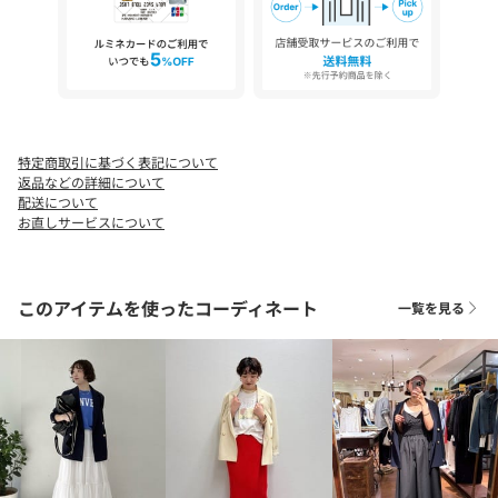
●過度の摩擦を受けると擦れや破れの原因になることがありま
す。
●直射日光や蛍光灯の長時間照射により、色あせすることもあり
ます。
●外部からの熱にご注意ください。
●高温多湿を避け、光の当たらない場所に保管してください。
特定商取引に基づく表記について
【お気に入り登録をクリックでお得な情報をお知らせいたします
返品などの詳細について
】
配送について
完売カラーの再入荷やラスト１点の通知、セールの通知を受けと
お直しサービスについて
ることができます。
【ブランドのお気に入り登録】
このアイテムを使ったコーディネート
一覧を見る
新商品や再入荷、いち早くセールやクーポンなどのブランドの情
報を受けとることができます。
生産の都合上、お届け時期が前後する場合がございます。
システムの都合上、店舗より入荷が遅れる場合がございます。
実際にお届けする商品と仕様やサイズが異なる場合がございま
す。