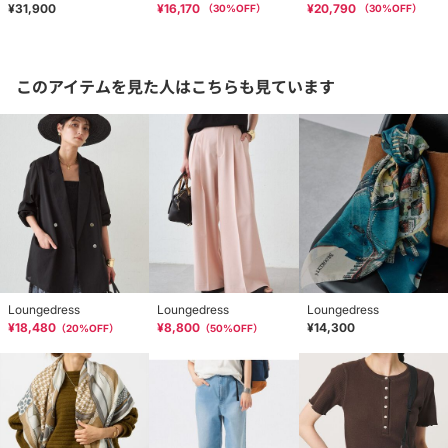
¥31,900
¥16,170
¥20,790
（
30
%OFF）
（
30
%OFF）