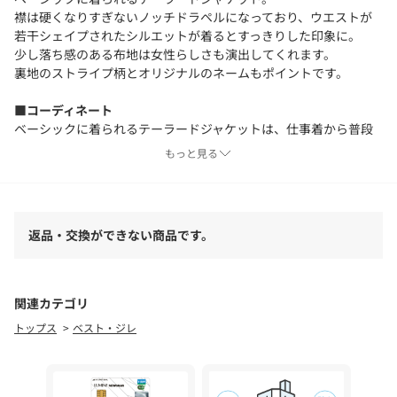
襟は硬くなりすぎないノッチドラペルになっており、ウエストが
若干シェイプされたシルエットが着るとすっきりした印象に。
少し落ち感のある布地は女性らしさも演出してくれます。
裏地のストライプ柄とオリジナルのネームもポイントです。
■コーディネート
ベーシックに着られるテーラードジャケットは、仕事着から普段
使いまで幅広いシーンで活躍してくれます。
もっと見る
カチッとしてハンサムな印象なので、レースやオーガンジーのよ
うな女性らしいアイテムで合わせたミックススタイルがおすすめ
です。
デニムパンツに合わせればこなれ感のあるカジュアルスタイルに
返品・交換ができない商品です。
仕上がります。
■洗濯表記
表地：ポリエステル95% ポリウレタン5%
関連カテゴリ
裏地：ポリエステル100%
トップス
ベスト・ジレ
洗濯表記：ドライクリーニング可
●この製品は摩擦（特に湿った状態での摩擦）や、雨や汗などに
濡れた場合は、他の衣類に色が移ることがあります。