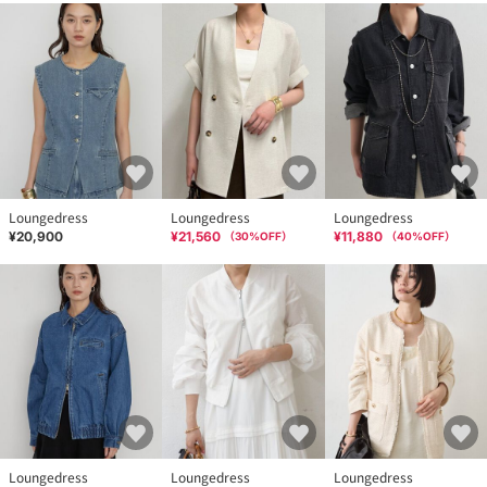
Loungedress
Loungedress
Loungedress
¥20,900
¥21,560
¥11,880
（
30
%OFF）
（
40
%OFF）
Loungedress
Loungedress
Loungedress