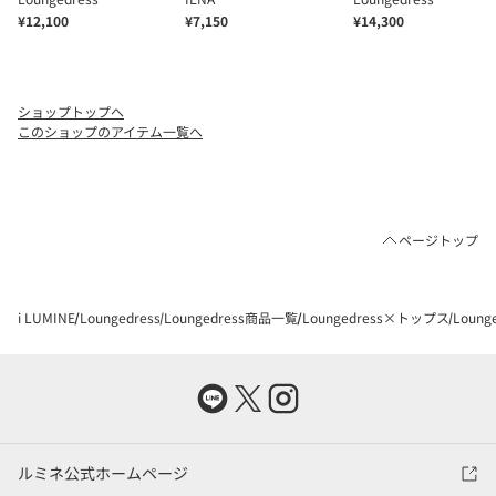
ショップトップへ
このショップのアイテム一覧へ
ページトップ
i LUMINE
Loungedress
Loungedress商品一覧
Loungedress×トップス
Loun
ルミネ公式ホームページ