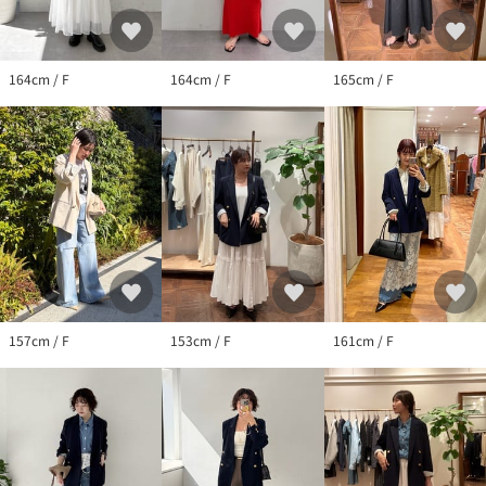
照明や光の当たり具合で色味が違って見える場合があります。
164cm / F
164cm / F
165cm / F
157cm / F
153cm / F
161cm / F