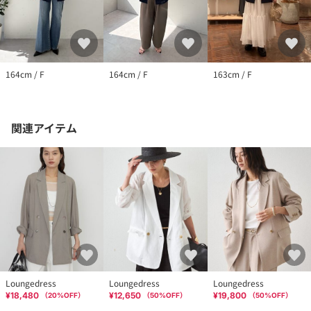
164cm / F
164cm / F
163cm / F
関連アイテム
Loungedress
Loungedress
Loungedress
¥18,480
¥12,650
¥19,800
（
20
%OFF）
（
50
%OFF）
（
50
%OFF）