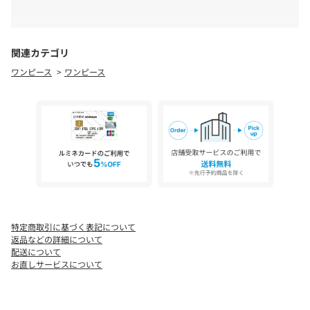
すめです。
利用状況により支払方法の変更や注文キャンセルとさせて
いただく場合がございます。
お支払い方法にて【d払い(ドコモ)】【auかんたん決済／
■素材・洗濯表記
au WALLET】をお選びいただくことはできません。
関連カテゴリ
素材：ポリエステル57％ レーヨン43％
配達指定は希望時間帯のみとなります。配送希望日はご指
ワンピース
ワンピース
洗濯表記：手洗い可
定いただくことはできません。
透け感：なし
生産の都合により納期が変更になる場合がございます。
裏地：あり（オフホワイトのみ）
実際の商品と仕様、サイズが若干異なる場合がございま
伸縮性：なし
す。
光沢感：なし
追加生産商品は、一部の店舗、通販で販売中の場合がござ
型崩れ防止のためドライクリーニング推奨
います。
水濡れ・摩擦による色移り注意
納期の違う色・サイズを一緒に購入されますと、納期の遅
素材の特性上縮む恐れがありますのでスチームの使用不可
い方に合わせての発送となりますので、予めご了承くださ
い。
肩紐の長さ…20cm～40cm
※本体の重みなどにより若干伸びる恐れがございますのでご注意
特定商取引に基づく表記について
くださいませ。
返品などの詳細について
配送について
お直しサービスについて
【お気に入り登録でお得な情報をお知らせいたします 】
完売カラーの再入荷やラスト１点の通知、セールの通知を受けと
ることができます。