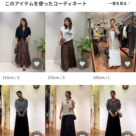
このアイテムを使ったコーディネート
一覧を見る
【ブランドのお気に入り登録】
新商品や再入荷、いち早くセールやクーポンなどのブランドの情
報を受けとることができます。
生産の都合上、お届け時期が前後する場合がございます。
システムの都合上、店舗より入荷が遅れる場合がございます。
実際にお届けする商品と仕様やサイズが異なる場合がございま
す。
照明や光の当たり具合で色味が違って見える場合があります。
153cm / S
153cm / S
165cm / L