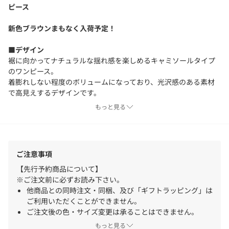
ピース
新色ブラウンまもなく入荷予定！
■デザイン
裾に向かってナチュラルな揺れ感を楽しめるキャミソールタイプ
のワンピース。
着膨れしない程度のボリュームになっており、光沢感のある素材
で高見えするデザインです。
肩紐はアジャスターになっているため、幅広い身長の方にお楽し
もっと見る
みいただけます。
■コーディネート
ご注意事項
ワンピースの上にオーバーサイズのニットを重ねたり、FURカシ
ミヤのカーディガンを合わせたりと通年着まわしをお楽しみいた
【先行予約商品について】
だけます。
※ご注文前に必ずお読み下さい。
デニムシャツやテーラードジャケットとの合わせも相性抜群で
他商品との同時注文・同梱、及び「ギフトラッピング」は
す。
ご利用いただくことができません。
アクセントになるアクセサリーと華やかに組み合わせたり、ロゴT
ご注文後の色・サイズ変更は承ることはできません。
シャツや無地のタンクトップなどとのレイヤードスタイルがおす
注文から出荷までに期間が空く場合、クレジットカードの
もっと見る