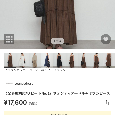
1
/ 94
ブラウン
オフホワイト
ベージュ
ネイビー
ブラック
Loungedress
《全骨格対応/リピートNo.1》サテンティアードキャミワンピース
¥17,600
（税込）