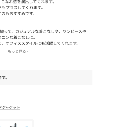
、こなれ感を演出してくれます。
さもプラスしてくれます。
すのもおすすめです。
羽織って、カジュアルな着こなしや、ワンピースや
ミニンな着こなしに。
て、オフィススタイルにも活躍してくれます。
、セットアップとして着用するのもおすすめで
もっと見る
 ダブルクロステーパードパンツ
です。
ポリウレタン6%
ドジャケット
、ドライクリーニングがおすすめです。
てください。
ことがありますので、他のものと分けて単独で洗