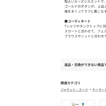
程よいルーズシルエットで
ゴールドのボタンが、上品
袖をまくってラフに着こな
■コーディネート
Tシャツやタンクトップに
スカートと合わせて、フェ
ブラウスやニットと合わせ
同素材のパンツと合わせて
す。
【セットアップ】
LDZ1061102A0004
返品・交換ができない商品
■素材・洗濯表記
本体：ポリエステル94% 
別布：ポリエステル100%
関連カテゴリ
洗濯表記：手洗い可
ジャケット・スーツ
テーラー
※型崩れの恐れがあるため
●手洗いで軽く押し洗いし
●洗濯の際は、色落ちする