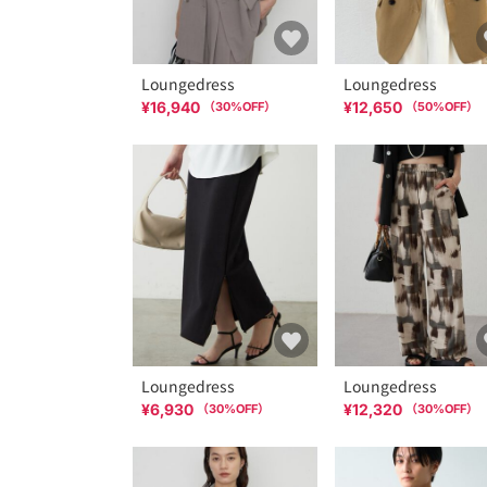
Loungedress
Loungedress
¥16,940
¥12,650
（
30
%OFF）
（
50
%OFF）
Loungedress
Loungedress
¥6,930
¥12,320
（
30
%OFF）
（
30
%OFF）