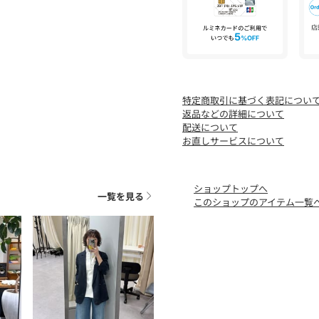
って下さい。
●手洗いも可能ですが、型
すすめします。
●洗濯後は、形を整えて陰
●アイロンの際は、当て布
●この製品はクリーニング
特定商取引に基づく表記につい
される場合は単独での洗い
返品などの詳細について
●汗や水、摩擦により他の
配送について
さい。
お直しサービスについて
【お気に入り登録でお得な
完売カラーの再入荷やラス
ショップトップへ
きます。
一覧を見る
このショップのアイテム一覧
【ブランドのお気に入り登
新商品や再入荷、いち早く
ることができます。
生産の都合上、お届け時期
システムの都合上、店舗よ