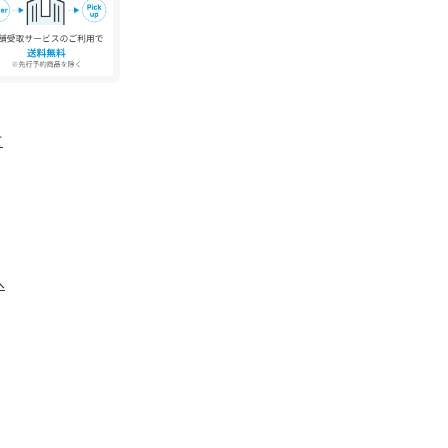
崩れの恐れがあるため、ドライクリーニングをお
干ししてください。
をしてください。
溶剤を汚す恐れがあります。ドライクリーニング
て
を依頼してください。
ものに色移りすることがありますのでご注意くだ
情報をお知らせいたします 】
ト１点の通知、セールの通知を受けとることがで
へ
録】
セールやクーポンなどのブランドの情報を受けと
が前後する場合がございます。
り入荷が遅れる場合がございます。