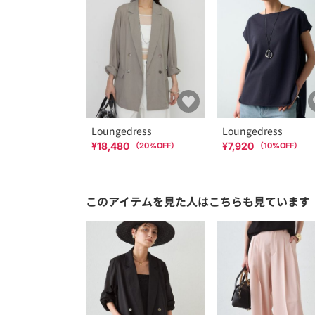
Loungedress
Loungedress
¥18,480
¥7,920
（
20
%OFF）
（
10
%OFF）