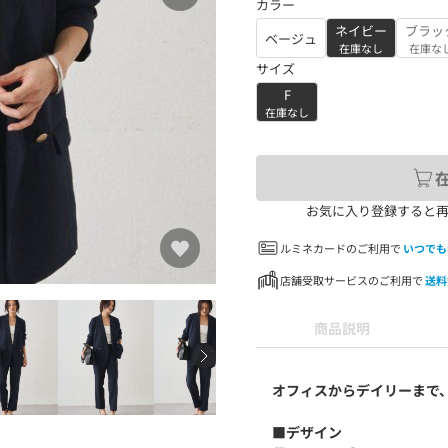
カラー
ネイビー
ブラッ
ベージュ
在庫なし
在庫な
サイズ
F
在庫なし
お気に入り登録すると
ルミネカードのご利用で
いつでも
店舗受取サービスのご利用で
送料
商品説明
オフィスからデイリーまで
■デザイン