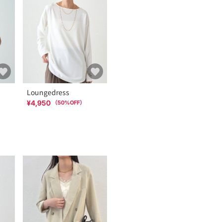
Loungedress
¥4,950
（
50
%OFF）