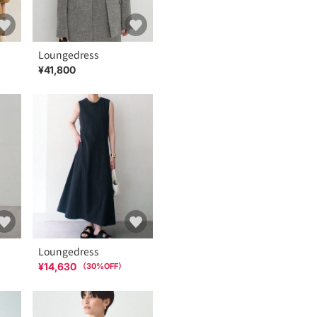
Loungedress
¥41,800
Loungedress
¥14,630
（
30
%OFF）