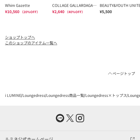
ショップトップへ
このショップのアイテム一覧へ
ページトップ
i LUMINE
Loungedress
Loungedress商品一覧
Loungedress×トップス
Loun
ルミネ公式ホームページ