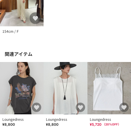
154cm / F
関連アイテム
Loungedress
Loungedress
Loungedress
¥8,800
¥8,800
¥5,720
（
20
%OFF）