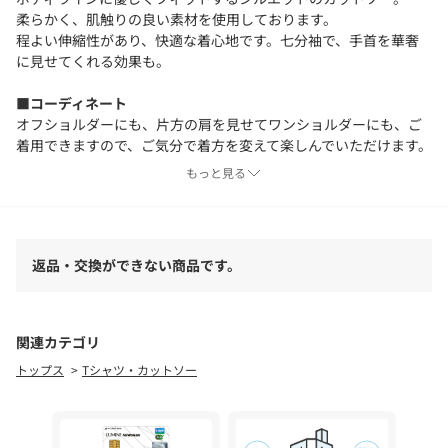
柔らかく、肌触りの良い素材を使用しております。
程よい伸縮性があり、快適な着心地です。七分袖で、手首を華奢
に見せてくれる効果も。
■コーディネート
オフショルダーにも、片方の肩を見せてワンショルダーにも、ご
着用できますので、ご気分で着方を変えて楽しんでいただけます。
パンツやデニムと合わせ、ワンポイントにベルトを合わせていた
もっと見る
だくのもおすすめです。
スカートやワンピースをレイヤードしていただいて、レディライ
クなスタイルもとてもおすすめです。
返品・交換ができない商品です。
■素材・洗濯表記
素材：綿 97% ポリウレタン 3%
洗濯表記：手洗い可
関連カテゴリ
●洗濯ネットを使用してください。
トップス
Tシャツ・カットソー
●長時間水に浸けたまま放置しないでください。
●濃色製品は白、淡色の製品と一緒に洗わないでください。
●タンブラー乾燥はできません。
●洗濯後は、形を整えて干してください。