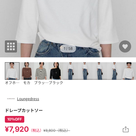
1
/ 58
オフホワイト
モカ
ブラックその他2
ブラック
Loungedress
ドレープカットソー
10％OFF
¥7,920
（税込）
¥8,800（税込）