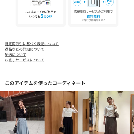
●この製品はデザインの特性上、ベルトやかばんなどによりひっ
かかりやすくなっています。
着用の際はひっかかりにご注意ください。
●素材の特性上、ピリング（毛玉）が発生する恐れがあります。
ピリングが出来ましたら、
引っ張って取らずに小さなハサミで一つ一つ切るか、毛玉取り
機を使用して取り除いてください。
特定商取引に基づく表記について
●洗濯の際は、単独洗いしてください。
返品などの詳細について
●素材の特性上、シワになり易いのでご注意ください。
配送について
●浸け置き洗いや、色物と白物を一緒に洗濯すると、色移りする
お直しサービスについて
ことがありますので避けてください。
このアイテムを使ったコーディネート
【お気に入り登録でお得な情報をお知らせいたします 】
完売カラーの再入荷やラスト１点の通知、セールの通知を受けと
ることができます。
【ブランドのお気に入り登録】
新商品や再入荷、いち早くセールやクーポンなどのブランドの情
報を受けとることができます。