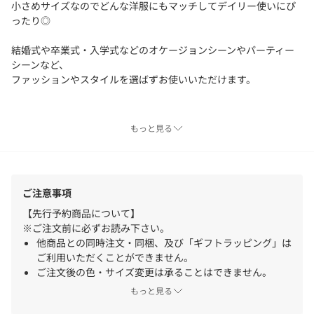
小さめサイズなのでどんな洋服にもマッチしてデイリー使いにぴ
ったり◎
結婚式や卒業式・入学式などのオケージョンシーンやパーティー
シーンなど、
ファッションやスタイルを選ばずお使いいただけます。
【GOLDY/ゴールディ】
もっと見る
自分のファッションスタイルを
遊び心いっぱいに楽しむ女性たちへのアクセサリーブランド
ご注意事項
※撮影場所やお使いのモニター環境により若干お色味が異なる場
合がございます。
【先行予約商品について】
特にロケの撮影では明るく見える傾向にございます。
※ご注文前に必ずお読み下さい。
※商品はサンプルで撮影をしております。若干の仕様が変更にな
他商品との同時注文・同梱、及び「ギフトラッピング」は
る場合がございますので予めご了承の上ご注文くださいますよう
ご利用いただくことができません。
お願いいたします。
ご注文後の色・サイズ変更は承ることはできません。
注文から出荷までに期間が空く場合、クレジットカードの
もっと見る
▼商品のお気に入り登録
利用状況により支払方法の変更や注文キャンセルとさせて