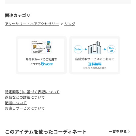
完売カラーの再入荷通知や、ラスト1点の通知、セールの通知も受
いただく場合がございます。
け取ることができます。
お支払い方法にて【d払い(ドコモ)】【auかんたん決済／
▼ブランドのお気に入り登録
au WALLET】をお選びいただくことはできません。
関連カテゴリ
新商品や再入荷など、いち早くブランドのお得な情報を受け取る
配達指定は希望時間帯のみとなります。配送希望日はご指
アクセサリー・ヘアアクセサリー
リング
ことができます。
定いただくことはできません。
生産の都合により納期が変更になる場合がございます。
実際の商品と仕様、サイズが若干異なる場合がございま
す。
追加生産商品は、一部の店舗、通販で販売中の場合がござ
います。
納期の違う色・サイズを一緒に購入されますと、納期の遅
い方に合わせての発送となりますので、予めご了承くださ
い。
特定商取引に基づく表記について
返品などの詳細について
配送について
お直しサービスについて
このアイテムを使ったコーディネート
一覧を見る