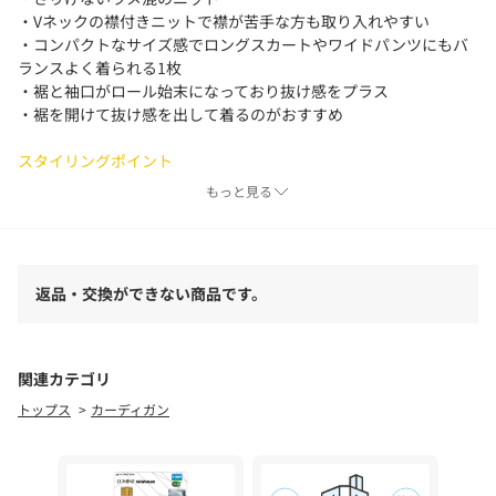
・Vネックの襟付きニットで襟が苦手な方も取り入れやすい
・コンパクトなサイズ感でロングスカートやワイドパンツにもバ
ランスよく着られる1枚
・裾と袖口がロール始末になっており抜け感をプラス
・裾を開けて抜け感を出して着るのがおすすめ
スタイリングポイント
・ワイドパンツ合わせのメリハリのあるスタイリングに
もっと見る
・デニムやスウェットパンツでカジュアルに着るのもおすすめ
【ライトベージュ着用アイテム】
2タックワイドパンツ
返品・交換ができない商品です。
【ブラック着用アイテム】
スリットポケットストレートデニム
＊＊＊＊＊＊＊＊＊＊＊＊＊＊＊＊＊＊＊＊＊＊
関連カテゴリ
透け感：なし
トップス
カーディガン
裏地：なし
伸縮性：あり
光沢感：なし
＊＊＊＊＊＊＊＊＊＊＊＊＊＊＊＊＊＊＊＊＊＊