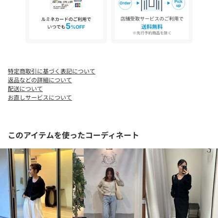
▼洗濯方法
手洗い可能
※撮影場所やお使いのモニター環境により若干お色味が異なる場
特定商取引に基づく表記について
合がございます。
返品などの詳細について
特にロケの撮影では明るく見える傾向にございます。
配送について
※商品はサンプルで撮影をしております。若干の仕様が変更にな
お直しサービスについて
る場合がございますので予めご了承の上ご注文くださいますよう
お願いいたします。
このアイテムを使ったコーディネート
▼商品のお気に入り登録
完売カラーの再入荷通知や、ラスト1点の通知、セールの通知も受
け取ることができます。