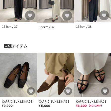
158cm / 37
158cm / 38
158cm / 37
関連アイテム
CAPRICIEUX LE'MAGE
CAPRICIEUX LE'MAGE
CAPRICIEUX LE'MAGE
¥9,900
¥11,000
¥6,600
（
40
%OFF）