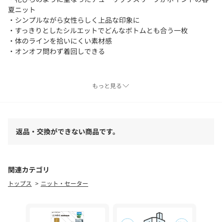
夏ニット
・シンプルながら女性らしく上品な印象に
・すっきりとしたシルエットでどんなボトムとも合う一枚
・体のラインを拾いにくい素材感
・オンオフ問わず着回しできる
スタイリングポイント
もっと見る
・レースキャミと合わせて今年らしいレイヤードスタイルもおす
すめ
・スラックスやIラインスカート合わせできれいめな着こなしも◎
返品・交換ができない商品です。
【ホワイト着用アイテム①】【累計2.5万本！】【新色追加】2タ
ックワイドパンツ
【ホワイト着用アイテム②】〈C.L〉レザーベルト付変形タックパ
関連カテゴリ
ンツ
トップス
ニット・セーター
【ライトグレー着用アイテム】【【お気に入り累計2万超え/全骨
格◎/低身長サイズ】マキシIラインスカート
【ブラック着用アイテム①③】【累計2.5万本！】【新色追加】2
タックワイドパンツ