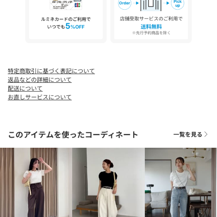
【ブラック着用アイテム②】ランダム切替フレアスカート
＊＊＊＊＊＊＊＊＊＊＊＊＊＊＊＊＊＊＊＊＊＊
透け感：なし
裏地：なし
伸縮性：あり
光沢感：なし
特定商取引に基づく表記について
＊＊＊＊＊＊＊＊＊＊＊＊＊＊＊＊＊＊＊＊＊＊
返品などの詳細について
配送について
お直しサービスについて
▼洗濯方法
手洗い可能
このアイテムを使ったコーディネート
一覧を見る
※洗濯の際は、色落ちすることがありますので他の物と分けて単
独で洗ってください。
※アイロンの際は、当て布をしてください。
※素材の特性上、毛玉が発生する恐れがあります。毛玉が出来ま
したら、引っ張って取らずに小さなハサミで一つ一つ切るか、毛
玉取り機を使用して取り除いてください。
※着用の際は、ベルト・バッグ・アクセサリー・爪等の突起物に