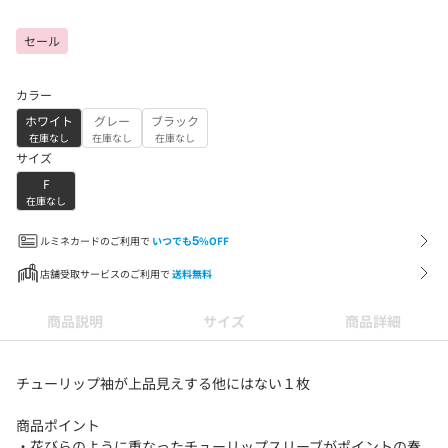
セール
カラー
ホワイト
グレー
ブラック
在庫なし
在庫なし
在庫なし
サイズ
F
在庫なし
ルミネカードのご利用で
いつでも
5
%OFF
店舗受取サービスのご利用で
送料無料
商品説明
サイズ
商品詳細
チューリップ袖が上品見えする他にはない１枚
商品ポイント
・花びらのように重なったチューリップスリーブがポイントの春