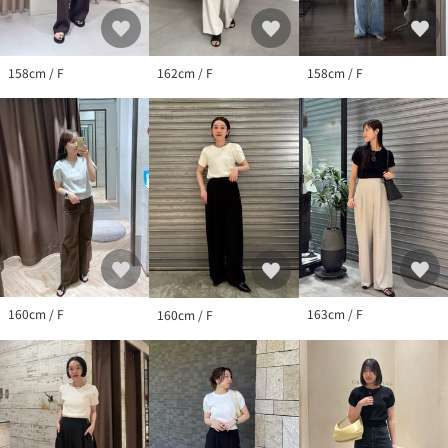
より引っ掛かりが生じますのでご注意ください。
※汗や水、摩擦により他のものに色移りすることがありますので
ご注意ください。
158cm / F
162cm / F
158cm / F
※撮影場所やお使いのモニター環境により若干お色味が異なる場
合がございます。
特にロケの撮影では明るく見える傾向にございます。
※商品はサンプルで撮影をしております。若干の仕様が変更にな
る場合がございますので予めご了承の上ご注文くださいますよう
お願いいたします。
▼商品のお気に入り登録
完売カラーの再入荷通知や、ラスト1点の通知、セールの通知も受
け取ることができます。
160cm / F
163cm / F
160cm / F