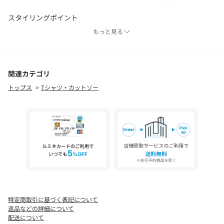
スタイリングポイント
・デニムでカジュアルに、スラックスで綺麗めに。
もっと見る
・ジャケットやカーディガンのインナーにも◎
＊＊＊＊＊＊＊＊＊＊＊＊＊＊＊＊＊＊＊＊＊＊
関連カテゴリ
透け感：なし
トップス
Tシャツ・カットソー
裏地：なし
伸縮性：あり
光沢感：なし
＊＊＊＊＊＊＊＊＊＊＊＊＊＊＊＊＊＊＊＊＊＊
【アイボリー着用アイテム】【累計2.5万本！】【新色追加】2タ
ックワイドパンツ
【チャコール着用アイテム】【累計2.5万本！】【新色追加】2タ
ックワイドパンツ
【ブラック着用アイテム】【低身長サイズあり】ランダム切替フ
レアスカート
特定商取引に基づく表記について
返品などの詳細について
配送について