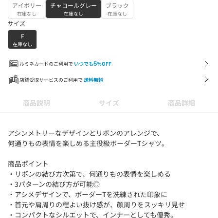
アイボリー
チャコールグレー
ブラック
在庫なし
在庫なし
在庫なし
サイズ
F
在庫なし
ルミネカードのご利用で
いつでも
5
%OFF
店舗受取サービスのご利用で
送料無料
商品説明
サイズ
商品詳細
アシンメトリーなデザインとリボンのアレンジで、
何通りもの表情を楽しめる主役級ボーダーTシャツ。
商品ポイント
・リボンの結び方次第で、何通りもの表情を楽しめる
・3パターンの結び方が可能◎
・アシメデザインで、ボーダーTを洗練された印象に
・首元や肩周りの程よい抜け感が、顔周りをスッキリ見せ
・コンパクトなシルエットで、インナーとしても優秀。