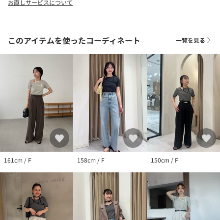
お直しサービスについて
▼洗濯方法
水温30℃を限度に、洗濯機で非常に弱い洗濯ができます。
このアイテムを使ったコーディネート
一覧を見る
※撮影場所やお使いのモニター環境により若干お色味が異なる場
合がございます。
特にロケの撮影では明るく見える傾向にございます。
※商品はサンプルで撮影をしております。若干の仕様が変更にな
る場合がございますので予めご了承の上ご注文くださいますよう
お願いいたします。
※濃色製品は、色移りすることがありますので、他の物と分けて
洗濯してください。
▼商品のお気に入り登録
完売カラーの再入荷通知や、ラスト1点の通知、セールの通知も受
161cm / F
158cm / F
150cm / F
け取ることができます。
▼ブランドのお気に入り登録
新商品や再入荷など、いち早くブランドのお得な情報を受け取る
ことができます。