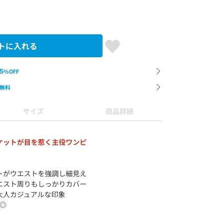
トに入れる
5
%OFF
無料
サイズ
商品詳細
ケットが目を惹く主役ワンピ
トがウエストを強調し細見え
エスト周りもしっかりカバー
大人カジュアルな印象
◎