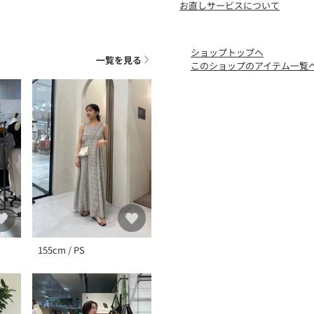
お直しサービスについて
ざいますので予めご了承の
※濃色製品は、色移りする
ださい。
ショップトップへ
一覧を見る
このショップのアイテム一覧
▼商品のお気に入り登録
完売カラーの再入荷通知や
ができます。
▼ブランドのお気に入り登
新商品や再入荷など、いち
ます。
155cm / PS