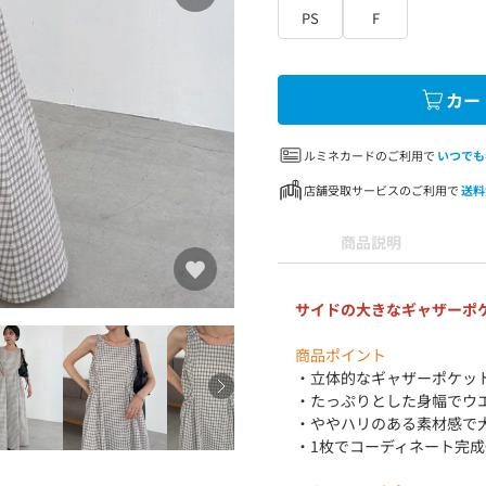
PS
F
カー
ルミネカードのご利用で
いつでも
店舗受取サービスのご利用で
送料
商品説明
サイドの大きなギャザーポ
商品ポイント
・立体的なギャザーポケッ
・たっぷりとした身幅でウ
・ややハリのある素材感で
・1枚でコーディネート完成