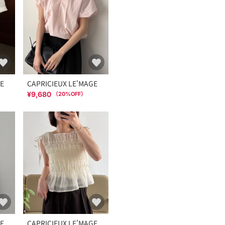
GE
CAPRICIEUX LE'MAGE
¥9,680
（
20
%OFF）
GE
CAPRICIEUX LE'MAGE