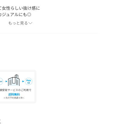
て女性らしい抜け感に
カジュアルにも◎
もっと見る
＊＊＊＊＊＊＊＊＊＊
＊＊＊＊＊＊＊＊＊＊
で非常に弱い洗濯ができます。
ター環境により若干お色味が異なる場合がござい
て
見える傾向にございます。
しております。若干の仕様が変更になる場合がご