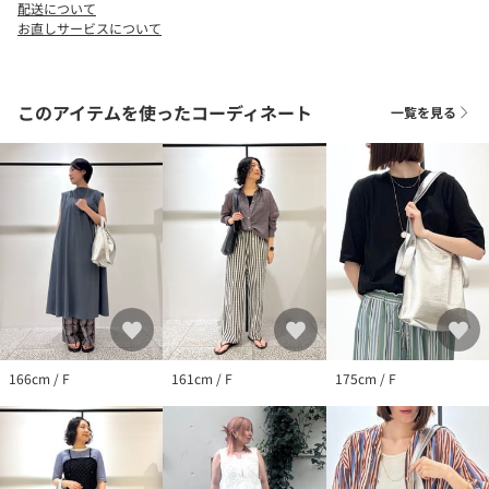
白色や単色系の洋服等のとの組み合わせは注意してお取り扱い下
配送について
お直しサービスについて
さるようお願いいたします。
【BEAURE（ヴュレ/ビュレ）】
Beau…美しい Realiser…実現
このアイテムを使ったコーディネート
一覧を見る
Beau'reが提案するのはベーシックとトレンドを取り入れた遊び心
のあるデザイン。
やわらかさが特徴のオリジナルレザーがアイコンで、「シンプル
で長く愛せるものと、新しさとの出会いを大切に」をコンセプト
にしたブランドです。
166cm / F
161cm / F
175cm / F