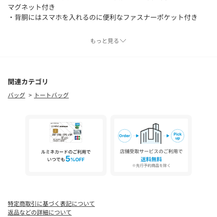
マグネット付き
・背胴にはスマホを入れるのに便利なファスナーポケット付き
ポケット
もっと見る
内ポケット オープンポケット×1
ファスナーポケット×1
《メーカー品番》
関連カテゴリ
B-22197
バッグ
トートバッグ
《ATTENTION》
※撮影環境やご覧のモニター環境によって、実物と多少色味が異
なって見える場合がございます。
ご了承くださいませ。
※この製品は独特な風合いを出すために特殊な加工を施していま
す。
細かい傷や汚れ、色はげは、製品本来のものですのでご理解くだ
さい。
この製品に使用されている素材は、摩擦や汗、雨などによる水濡
特定商取引に基づく表記について
れにより色落ちし、色移りする可能性があります。
返品などの詳細について