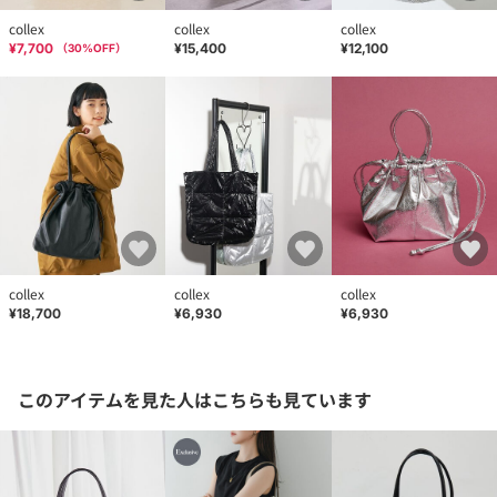
collex
collex
collex
¥7,700
¥15,400
¥12,100
（
30
%OFF）
collex
collex
collex
¥18,700
¥6,930
¥6,930