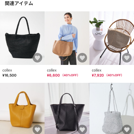
関連アイテム
collex
collex
collex
¥16,500
¥6,600
¥7,920
（
40
%OFF）
（
40
%OFF）