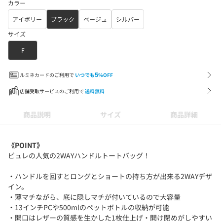
カラー
アイボリー
ブラック
ベージュ
シルバー
サイズ
F
ルミネカードのご利用で
いつでも
5
%OFF
店舗受取サービスのご利用で
送料無料
商品説明
サイズ
商品詳細
《POINT》
ビュレの人気の2WAYハンドルトートバッグ！
・ハンドルを回すとロングとショートの持ち方が出来る2WAYデザ
イン。
・薄マチながら、底に隠しマチが付いているので大容量
・13インチPCや500mlのペットボトルの収納が可能
・開口はレザーの質感を生かした1枚仕上げ・開け閉めがしやすい