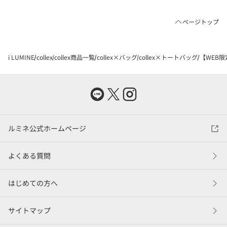
ページトップ
i LUMINE
collex
collex商品一覧
collex×バッグ
collex×トートバッグ
【WEB限
ルミネ公式ホームページ
よくある質問
はじめての方へ
サイトマップ