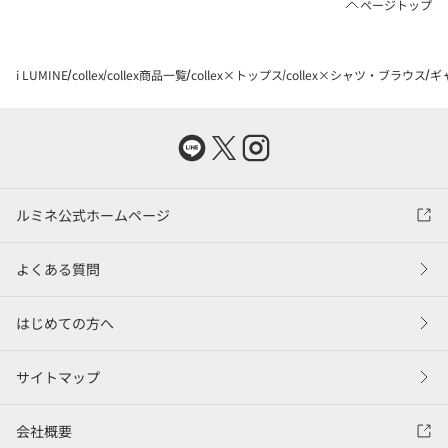
ページトップ
i LUMINE
collex
collex商品一覧
collex×トップス
collex×シャツ・ブラウス
ギ
ルミネ公式ホームページ
よくある質問
はじめての方へ
サイトマップ
会社概要