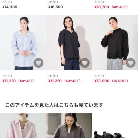
collex
collex
collex
¥14,300
¥16,500
¥10,780
（
30
%OFF）
collex
collex
collex
¥11,220
¥11,220
¥13,090
（
40
%OFF）
（
40
%OFF）
（
30
%OFF）