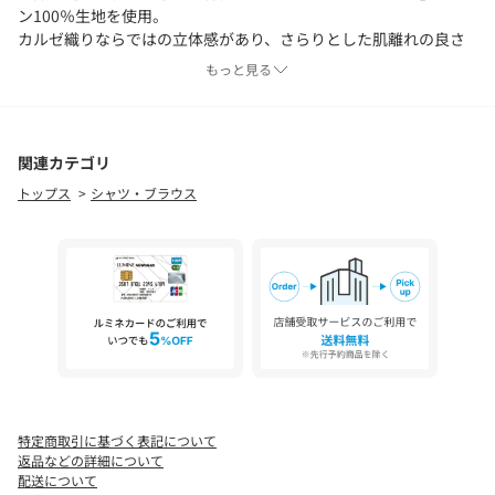
ン100％生地を使用。
カルゼ織りならではの立体感があり、さらりとした肌離れの良さ
で暑い季節も快適に着ていただけます。
もっと見る
やわらかな風合いで、リネンならではのナチュラルな表情も楽し
めます。
※ATTENTION※
関連カテゴリ
デリケートな素材のため、強い力が加わると生地目のヨレや縫い
トップス
シャツ・ブラウス
目が開く恐れがあります。
肩にバッグをかける際や、運動など強い負荷がかかる動きにはご
注意ください。
特定商取引に基づく表記について
返品などの詳細について
配送について