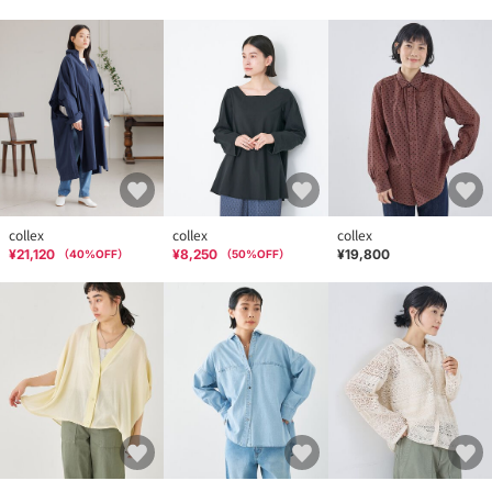
collex
collex
collex
¥21,120
¥8,250
¥19,800
（
40
%OFF）
（
50
%OFF）