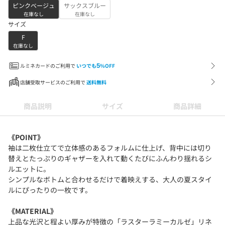
ピンクベージュ
サックスブルー
在庫なし
在庫なし
サイズ
F
在庫なし
ルミネカードのご利用で
いつでも
5
%OFF
店舗受取サービスのご利用で
送料無料
商品説明
サイズ
商品詳細
《POINT》
袖は二枚仕立てで立体感のあるフォルムに仕上げ、背中には切り
替えとたっぷりのギャザーを入れて動くたびにふんわり揺れるシ
ルエットに。
シンプルなボトムと合わせるだけで着映えする、大人の夏スタイ
ルにぴったりの一枚です。
《MATERIAL》
上品な光沢と程よい厚みが特徴の「ラスターラミーカルゼ」リネ