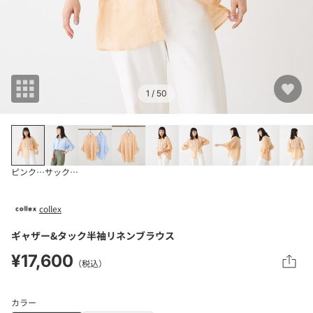
1
/ 50
ピンクベージュ
サックスブルー
collex
ギャザー&タック半袖リネンブラウス
¥17,600
（税込）
カラー