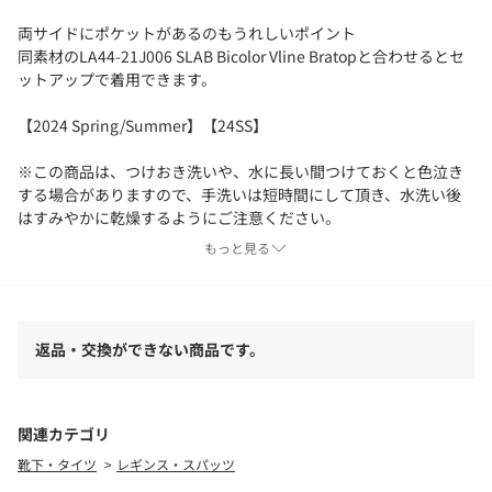
両サイドにポケットがあるのもうれしいポイント
同素材のLA44-21J006 SLAB Bicolor Vline Bratopと合わせるとセ
ットアップで着用できます。
【2024 Spring/Summer】【24SS】
※この商品は、つけおき洗いや、水に長い間つけておくと色泣き
する場合がありますので、手洗いは短時間にして頂き、水洗い後
はすみやかに乾燥するようにご注意ください。
もっと見る
※商品画像は、光の当たり具合やパソコンなどの閲覧環境によ
り、実際の色味と異なって見える場合がございます。予めご了承
ください。
※商品の色味の目安は、商品単体の画像をご参照ください。
返品・交換ができない商品です。
▼お気に入り登録のおすすめ▼
お気に入り登録商品は、マイページにて現在の価格情報や在庫状
況の確認が可能です。
関連カテゴリ
お買い物リストの管理に是非ご利用下さい。
靴下・タイツ
レギンス・スパッツ