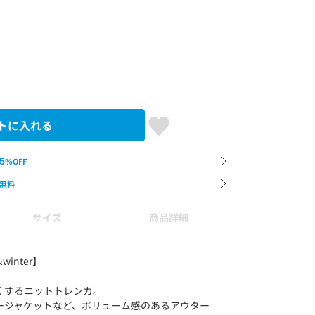
トに入れる
5
%OFF
無料
サイズ
商品詳細
n&winter】
くするニットトレンカ。
ージャケットなど、ボリューム感のあるアウター