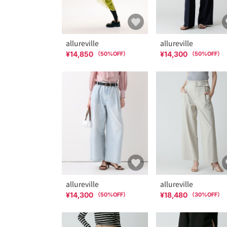
allureville
allureville
¥14,850
¥14,300
（
50
%OFF）
（
50
%OFF）
allureville
allureville
¥14,300
¥18,480
（
50
%OFF）
（
30
%OFF）