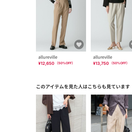
allureville
allureville
¥12,650
¥13,750
（
50
%OFF）
（
50
%OFF）