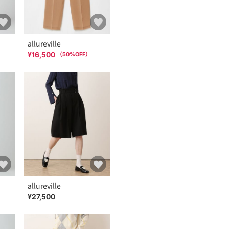
allureville
¥16,500
（
50
%OFF）
allureville
¥27,500