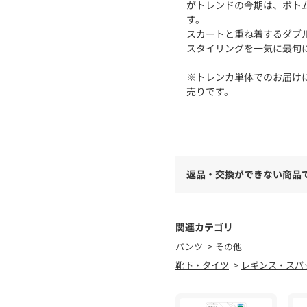
がトレンドの今期は、ボト
す。
スカートと重ね着するダブ
スタイリングを一気に最旬
※トレンカ単体でのお届けにな
売りです。
※照明の関係により、実際
またパソコン・スマートフ
なる場合もございます。
返品・交換ができない商品
予めご了承ください。
関連カテゴリ
パンツ
その他
靴下・タイツ
レギンス・スパ