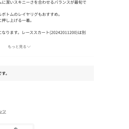
ムに潔いスキニーさを合わせるバランスが最旬で
ルボトムのレイヤリグもおすすめ。
に押し上げる一着。
ります。レーススカート(20242011200)は別
もっと見る
よりも色味が違って見える場合がございます。
ォンなどの環境により、製品と画像のカラーが異
です。
ッツ