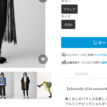
カラー
ブラック
サイズ
02(M)
カー
ルミネカードのご利用で
いつでも
店舗受取サービスのご利用で
送料
商品説明
【allureville 2024 autum
着こなしのバランスを新し
ブルゾンやビッグショルダ