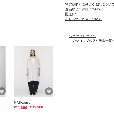
光沢感：なし
特定商取引に基づく表記につい
ポケット：なし
返品などの詳細について
配送について
※商品画像は、光の当たり
お直しサービスについて
味と異なって見える場合が
※商品の色味の目安は、商
ショップトップへ
こちらの商品 は mizuiro 
このショップのアイテム一覧
店舗在庫等については直接
MARcourt
¥14,399
（
15
%OFF）