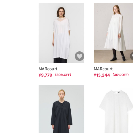
MARcourt
MARcourt
¥9,779
¥13,244
（
30
%OFF）
（
30
%OFF）