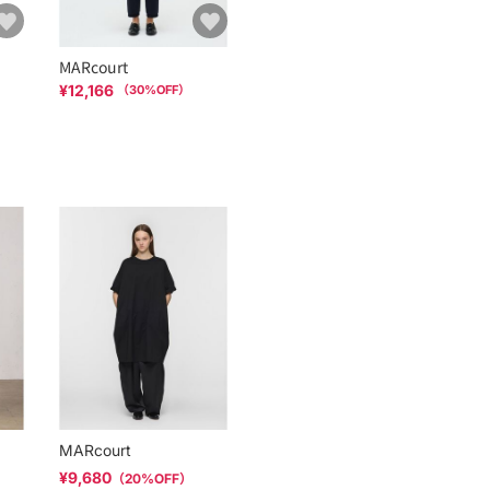
MARcourt
¥12,166
（
30
%OFF）