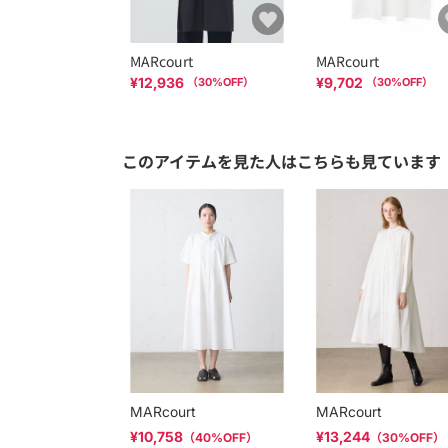
MARcourt
MARcourt
¥12,936
¥9,702
（
30
%OFF）
（
30
%OFF）