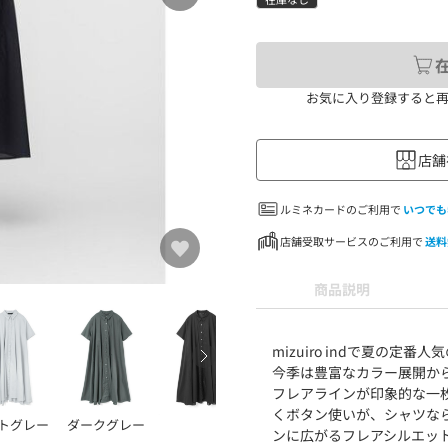
お気に入り登録すると
店舗
ルミネカードのご利用で
いつでも
店舗受取サービスのご利用で
送料
商品説明
mizuiro indで夏の
今季は豊富なカラー展開か
フレアラインが印象的な一
くボタン使いが、シャツな
トグレー
ダークグレー
ンに広がるフレアシルエッ