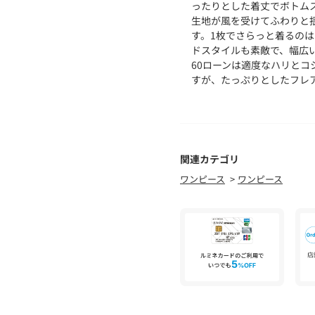
ったりとした着丈でボトム
生地が風を受けてふわりと
す。1枚でさらっと着るの
ドスタイルも素敵で、幅広い
60ローンは適度なハリと
すが、たっぷりとしたフレ
ただけます。
身長152cmのスタッフ着
上くらいの丈感で長過ぎず
身長160cmのスタッフ着
らはぎ半分くらいの丈感で
関連カテゴリ
ワンピース
ワンピース
Point
袖丈：半そで
デザイン：無地
ネック：レギュラーカラー
Detail
裏地：なし
透け感：あり
伸縮性：なし