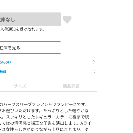
在庫なし
再入荷通知を受け取れます。
在庫を見る
5
%OFF
無料
サイズ
商品詳細
定番人気のハーフスリーブフレアシャツワンピースです。
らお選びいただけます。たっぷりとした軽やかな
枚。スッキリとしたレギュラーカラーに裾まで続
らではの清潔感と端正な印象を演出します。Aライ
トは女性らしさがありながら上品にまとまり、ゆ