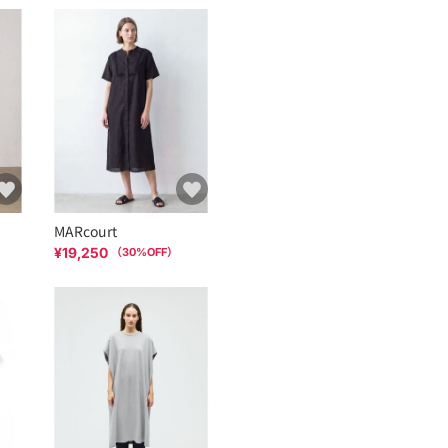
MARcourt
¥19,250
（
30
%OFF）