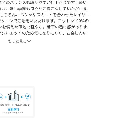
スとのバランスも取りやすい仕上がりです。軽い
揺れ、暑い季節も涼やかに着こなしていただけま
はもちろん、パンツやスカートを合わせたレイヤー
シーンでご活用いただけます。コットン100%の
コシを備えた薄地で軽やか。若干の透け感がありま
アシルエットのため気になりにくく、お楽しみい
もっと見る
用で、前はふくらはぎが隠れる丈、後ろがくるぶし
着用できます。
用で、前はふくらはぎがやや隠れる丈、後ろがふく
着用できます。