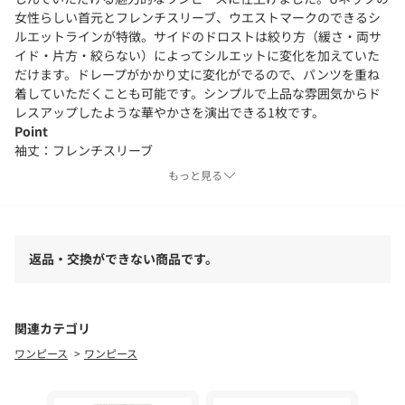
女性らしい首元とフレンチスリーブ、ウエストマークのできるシ
ルエットラインが特徴。サイドのドロストは絞り方（緩さ・両サ
イド・片方・絞らない）によってシルエットに変化を加えていた
だけます。ドレープがかかり丈に変化がでるので、パンツを重ね
着していただくことも可能です。シンプルで上品な雰囲気からド
レスアップしたような華やかさを演出できる1枚です。
Point
袖丈：フレンチスリーブ
デザイン：無地
もっと見る
ネック：クルーネック
Detail
裏地：なし
返品・交換ができない商品です。
透け感：なし
伸縮性：あり
光沢感：なし
ポケット：サイド
関連カテゴリ
ワンピース
ワンピース
※商品画像は、光の当たり具合やパソコンなどの閲覧環境によ
り、実際の色味と異なって見える場合がございます。予めご了承
ください。