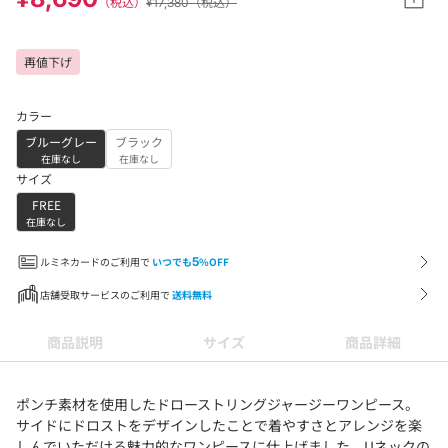
（税込）
¥17,380（税込）
再値下げ
カラー
ブルーグレー
ブラック
在庫なし
在庫なし
サイズ
FREE
在庫なし
ルミネカードのご利用で
いつでも
5
%OFF
店舗受取サービスのご利用で
送料無料
商品説明
サイズ
商品詳細
ポンチ素材を使用したドローストリングジャージーワンピース。
サイドにドロストをデザインしたことで着やすさとアレンジを楽
しんでいただける魅力的なワンピースに仕上げました。Uネックの