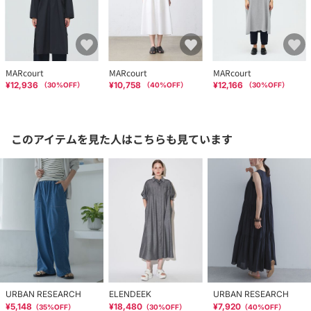
MARcourt
MARcourt
MARcourt
¥12,936
¥10,758
¥12,166
（
30
%OFF）
（
40
%OFF）
（
30
%OFF）