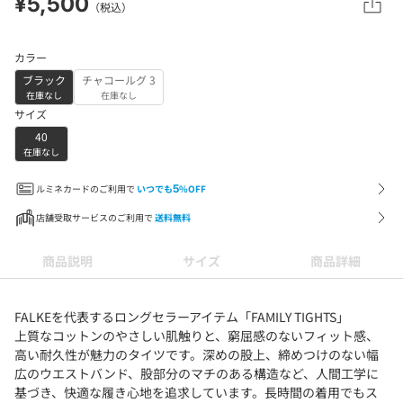
¥5,500
（税込）
カラー
ブラック
チャコールグ 3
在庫なし
在庫なし
サイズ
40
在庫なし
ルミネカードのご利用で
いつでも
5
%OFF
店舗受取サービスのご利用で
送料無料
商品説明
サイズ
商品詳細
FALKEを代表するロングセラーアイテム「FAMILY TIGHTS」
上質なコットンのやさしい肌触りと、窮屈感のないフィット感、
高い耐久性が魅力のタイツです。深めの股上、締めつけのない幅
広のウエストバンド、股部分のマチのある構造など、人間工学に
基づき、快適な履き心地を追求しています。長時間の着用でもス