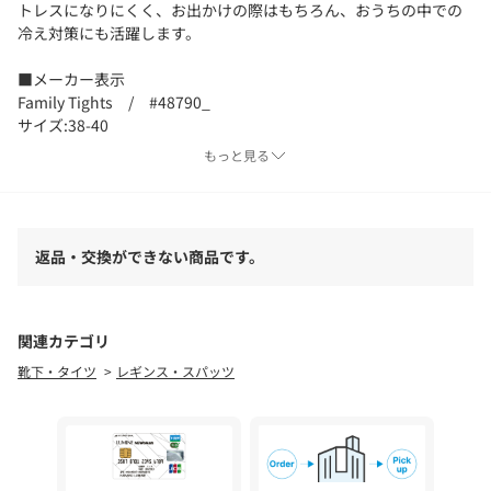
トレスになりにくく、お出かけの際はもちろん、おうちの中での
冷え対策にも活躍します。
■メーカー表示
Family Tights / #48790_
サイズ:38-40
もっと見る
《FALKE/ファルケ》
1895年にフランツ・ファルケ氏によってドイツで設立した靴下メ
ーカー。設立当初から人間工学に基づいた機能性を重視した物作
りに徹し素材開発にこだわり続けています。ヨーロッパではビジ
返品・交換ができない商品です。
ネスラインの紳士ソックスやパンティーストッキングに定評があ
るブランドです。ヨーロッパのデパートはもちろん、セレクトシ
ョップでは必ず出会えるほど大変ポピュラーです。
関連カテゴリ
■サンプル撮影商品
靴下・タイツ
レギンス・スパッツ
画像の商品はサンプルです。実際の商品とはサイズや色味、素
材、デザイン等の仕様が若干変更になる場合がございます。
■カラーについては、可能な限り実際の商品に近いカラーで撮影
をおこなっておりますが、照明の関係により実際の製品とは色味