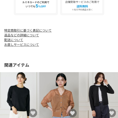
が違って見える場合があります。またパソコン・スマートフォン
などの環境により、若干製品と画像のカラーが異なる場合もござ
います。現物と画像のカラー差異については返品理由となりませ
んので、予めご了承ください。
■サイズ表記はあくまで目安となります。
特定商取引に基づく表記について
【原産国】
返品などの詳細について
セルビア製
配送について
お直しサービスについて
関連アイテム