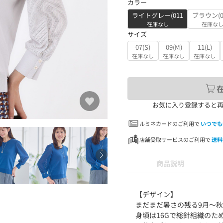
カラー
ライトグレー(011
ブラウン(0
在庫なし
在庫な
サイズ
07(S)
09(M)
11(L)
在庫なし
在庫なし
在庫なし
お気に入り登録すると
ルミネカードのご利用で
いつでも
店舗受取サービスのご利用で
送料
商品説明
【デザイン】
まだまだ暑さの残る9月～
身頃は16Gで総針組織のた