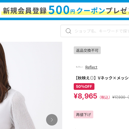
返品交換不可
Reflect
【秋映え◎】Vネック×メッ
50％OFF
¥8,965
（税込）
¥17,93
再値下げ