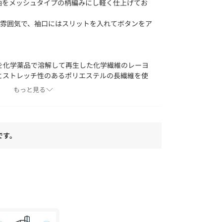
袖をメッシュタイプの柄編みにし軽く仕上げてお
い雰囲気で、袖口にはスリットを入れてボタンをア
を化学薬品で溶解して再生した化学繊維のレーヨ
とストレッチ性のあるポリエステルの長繊維を使
糸同士を撚糸をした2工程でできた糸で、糸に丸み
もっと見る
品質が安定した糸です。
いを持つレーヨンをベースにストレッチ性を持た
にくい手洗いが可能な特別な素材です。
です。
よりも色味が違って見える場合があります。ま
ォンなどの環境により、若干製品と画像のカラー
。