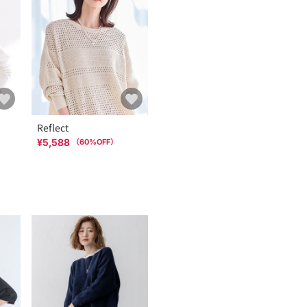
Reflect
¥5,588
（
60
%OFF）