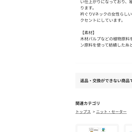
い仕上がりになっており、
ります。
衿ぐりVネックの女性らし
クセントにしています。
【素材】
木材パルプなどの植物原料
ン原料を使って紡績した糸
って撚糸をし、さらにその
を持たせた複合撚糸で糸の
肌触りが良く滑らかな風合
せ、型くずれとシワになり
返品・交換ができない商品
※照明の関係により、実際
た、パソコン・スマートフ
が異なる場合もございます
関連カテゴリ
トップス
ニット・セーター