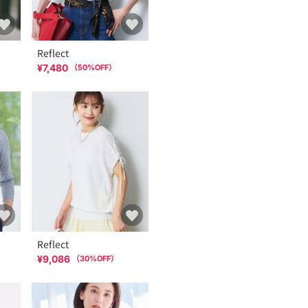
Reflect
¥7,480
（
50
%OFF）
Reflect
¥9,086
（
30
%OFF）