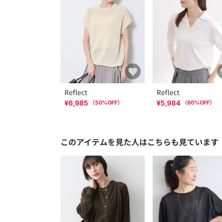
Reflect
Reflect
¥6,985
¥5,984
（
50
%OFF）
（
60
%OFF）