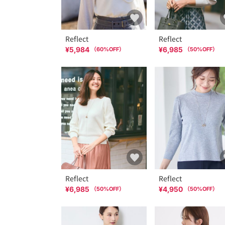
Reflect
Reflect
¥5,984
¥6,985
（
60
%OFF）
（
50
%OFF）
Reflect
Reflect
¥6,985
¥4,950
（
50
%OFF）
（
50
%OFF）