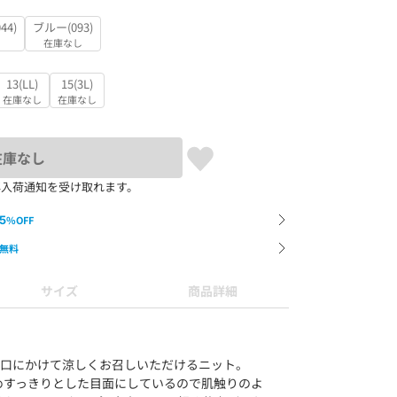
44)
ブルー(093)
し
在庫なし
13(LL)
15(3L)
在庫なし
在庫なし
在庫なし
再入荷通知を受け取れます。
5
%OFF
無料
サイズ
商品詳細
秋口にかけて涼しくお召しいただけるニット。
めすっきりとした目面にしているので肌触りのよ