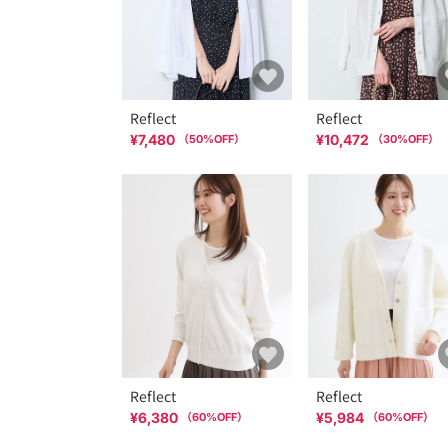
Reflect
Reflect
¥7,480
¥10,472
（
50
%OFF）
（
30
%OFF）
Reflect
Reflect
¥6,380
¥5,984
（
60
%OFF）
（
60
%OFF）