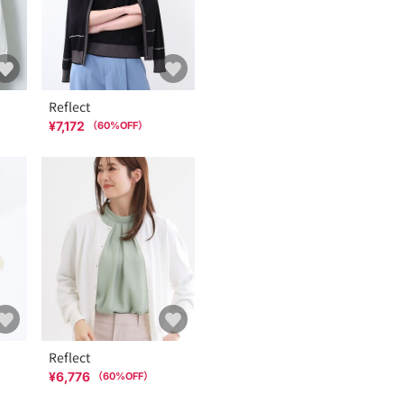
Reflect
¥7,172
（
60
%OFF）
Reflect
¥6,776
（
60
%OFF）