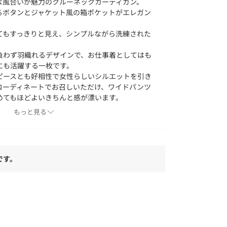
な風合いが魅力のクルーネックカーディガン。
るボタンとジャケット風の箱ポケットがエレガン
てもすっきりと見え、シンプルながら洗練された
負わず羽織れるデザインで、お仕事着としてはも
にも活躍する一枚です。
ピースとも好相性で女性らしいシルエットを引き
コーディネートでお召しいただけ、ワイドパンツ
めてもほどよいきちんと感が漂います。
だけるよう、同素材のニットトップスをご用意し
もっと見る
ップス（101－15130／ハイネックニット）、カ
0／Vネック）がございます。
です。
アクリル、ウールの4者混セミ梳毛で適度な光沢も
合いが特徴です。
用した環境に配慮した原料素材になっています。
）×2