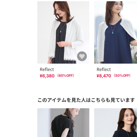
Reflect
Reflect
¥6,380
¥8,470
（
60
%OFF）
（
50
%OFF）