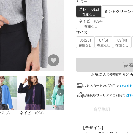
カラー
グレー(012)
ミントグリーン(
在庫なし
ネイビー(094)
在庫なし
サイズ
05(SS)
07(S)
09(M)
在庫なし
在庫なし
在庫なし
お気に入り登録すると
ルミネカードのご利用で
いつでも
店舗受取サービスのご利用で
送料
商品説明
スブルー(09
ネイビー(094)
【デザイン】