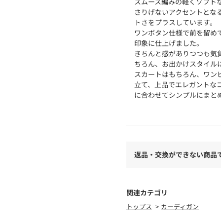
スムース編みの軽くソフト
さりげないアクセントとな
トさをプラスしています。
ワンボタン仕様で前を留め
印象に仕上げました。
きちんと感がありつつも気
ちろん、お出かけスタイル
スカートはもちろん、ワン
立て、上品でエレガントな
に合わせてシンプルにまと
アンサンブルでお召しいた
ています。
※同素材シリーズにニットト
ーディガン（101－3513
返品・交換ができない商品
【素材】
ポリエステル、ナイロン、
あり、独特のなめらかな風
また、リサイクルPEを使
関連カテゴリ
トップス
カーディガン
【仕様】
・ポケット数：前（ダミー