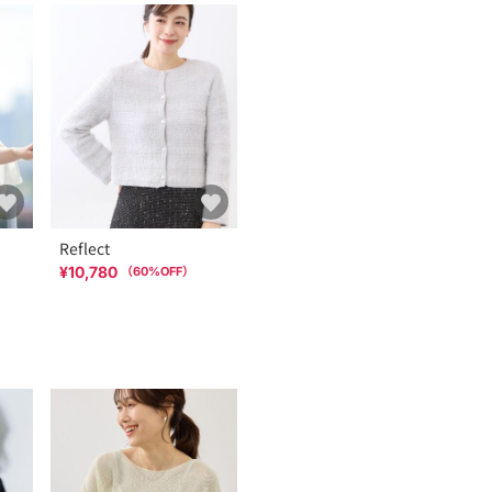
Reflect
¥10,780
（
60
%OFF）