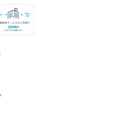
よりも色味が違って見える場合があります。ま
ォンなどの環境により、若干製品と画像のカラー
。
て
へ