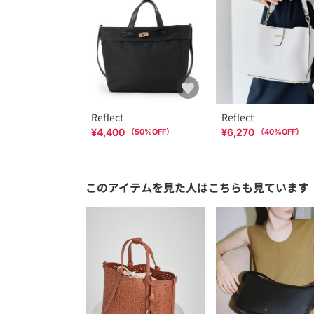
Reflect
Reflect
¥4,400
¥6,270
（
50
%OFF）
（
40
%OFF）