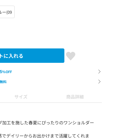
ー(09
トに入れる
5
%OFF
無料
サイズ
商品詳細
グ加工を施した春夏にぴったりのワンショルダー
感でデイリーからお出かけまで活躍してくれま