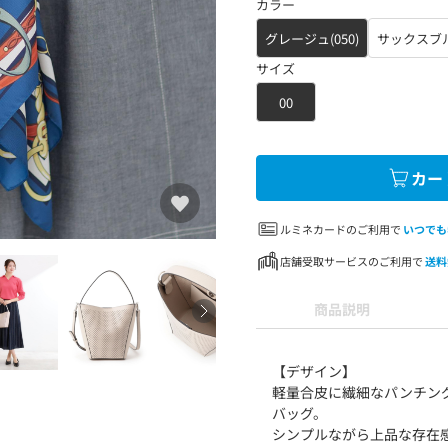
カラー
グレージュ(050)
サックスブル
サイズ
00
カー
ルミネカードのご利用で
いつでも
店舗受取サービスのご利用で
送料
商品説明
【デザイン】
軽量合皮に繊細なパンチン
バッグ。
シンプルながら上品な存在