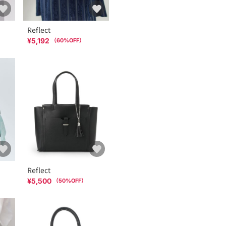
Reflect
¥5,192
（
60
%OFF）
Reflect
¥5,500
（
50
%OFF）