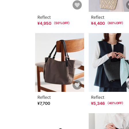
Reflect
Reflect
¥4,950
¥4,400
（
50
%OFF）
（
60
%OFF）
Reflect
Reflect
¥7,700
¥5,346
（
40
%OFF）