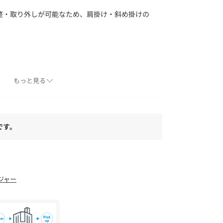
整・取り外しが可能なため、肩掛け・斜め掛けの
もっと見る
よりも色味が違って見える場合があります。ま
ォンなどの環境により、若干製品と画像のカラー
。
です。
ジャー