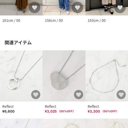
161cm / 00
163cm / 00
156cm / 00
関連アイテム
Reflect
Reflect
Reflect
¥6,600
¥3,025
¥3,300
（
50
%OFF）
（
50
%OFF）