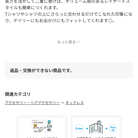
長さを活かして二重に巻けば、ボリューム感のあるレイヤードス
タイルも簡単につくれます。
Tシャツやシャツの上にさらっと合わせるだけでこなれた印象にな
り、デイリーにもお出かけにもフィットしてくれます◎。
※照明の関係により、実際よりも色味が違って見える場合があり
もっと見る
ます。また、パソコン・スマートフォンなどの環境により、若干
製品と画像のカラーが異なる場合もございます。
返品・交換ができない商品です。
関連カテゴリ
アクセサリー・ヘアアクセサリー
ネックレス