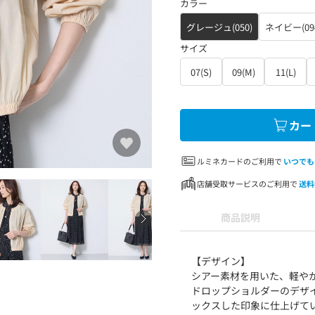
カラー
グレージュ(050)
ネイビー(09
サイズ
07(S)
09(M)
11(L)
カー
ルミネカードのご利用で
いつでも
店舗受取サービスのご利用で
送料
商品説明
【デザイン】
シアー素材を用いた、軽や
ドロップショルダーのデザ
ックスした印象に仕上げて