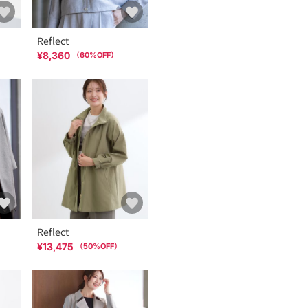
Reflect
¥8,360
（
60
%OFF）
Reflect
¥13,475
（
50
%OFF）