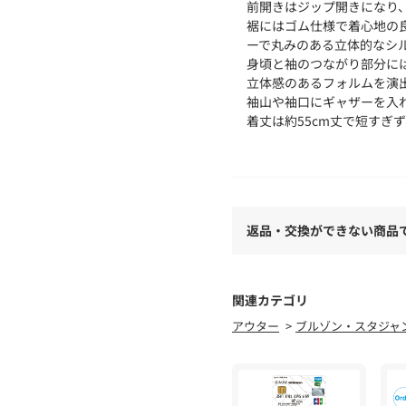
前開きはジップ開きになり
裾にはゴム仕様で着心地の
ーで丸みのある立体的なシ
身頃と袖のつながり部分に
立体感のあるフォルムを演
袖山や袖口にギャザーを入
着丈は約55cm丈で短すぎ
フロントファスナー仕様で
ディテールにこだわりつつ
【素材】
ほどよいハリ感が特徴で、
返品・交換ができない商品
【仕様】
・ポケット数：横×2
・裏地なし
関連カテゴリ
アウター
ブルゾン・スタジャ
※照明の関係により、実際
た、パソコン・スマートフ
が異なる場合もございます