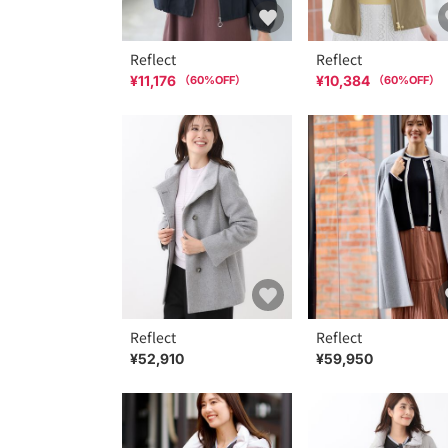
Reflect
Reflect
¥11,176
¥10,384
（
60
%OFF）
（
60
%OFF）
Reflect
Reflect
¥52,910
¥59,950