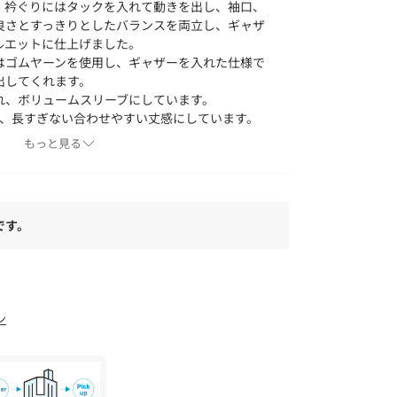
、衿ぐりにはタックを入れて動きを出し、袖口、
良さとすっきりとしたバランスを両立し、ギャザ
ルエットに仕上げました。
はゴムヤーンを使用し、ギャザーを入れた仕様で
出してくれます。
れ、ボリュームスリーブにしています。
ず、長すぎない合わせやすい丈感にしています。
着脱しやすく、さっと羽織れるのもポイントで、
もっと見る
スタイリングに取り入れやすいブルゾンです。
トレンドのシアー感を取り入れた素材です。
です。
ン
よりも色味が違って見える場合があります。ま
ォンなどの環境により、若干製品と画像のカラー
。