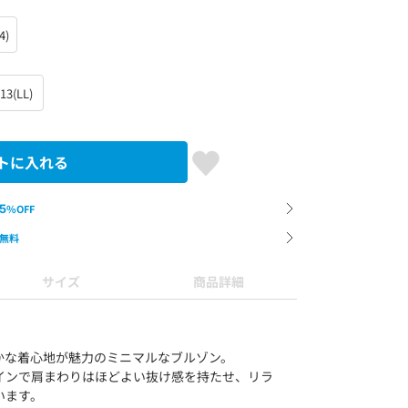
4)
13(LL)
トに入れる
5
%OFF
無料
サイズ
商品詳細
かな着心地が魅力のミニマルなブルゾン。
インで肩まわりはほどよい抜け感を持たせ、リラ
います。