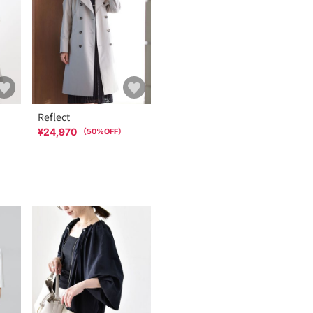
Reflect
¥24,970
（
50
%OFF）