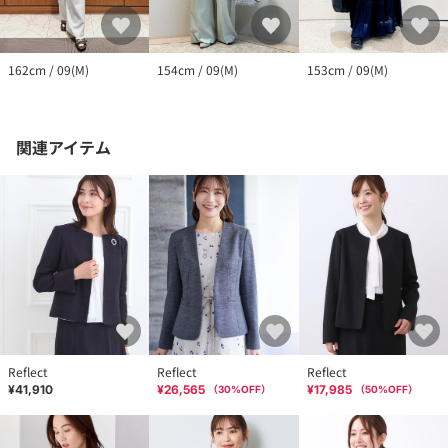
162cm / 09(M)
154cm / 09(M)
153cm / 09(M)
関連アイテム
Reflect
Reflect
Reflect
¥41,910
¥26,565
¥17,985
（
30
%OFF）
（
50
%OFF）