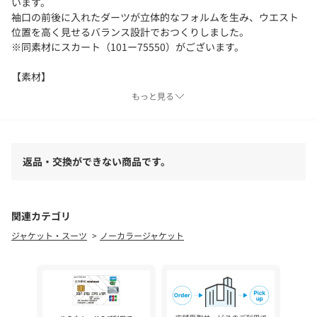
います。
袖口の前後に入れたダーツが立体的なフォルムを生み、ウエスト
位置を高く見せるバランス設計でおつくりしました。
※同素材にスカート（101ー75550）がございます。
【素材】
通気性に富んだツイードメッシュストレッチ素材です。
もっと見る
ツイードの上品な見え方を保ちながら、軽さと柔らかさを兼ね備
えた快適な着心地が魅力です。
ポリエステル・レーヨン混の糸をメッシュ組織に織り上げること
で、ほどよいストレッチ性と通気性を実現し、初夏まで長く着ら
返品・交換ができない商品です。
れる軽やかな素材感になっています。
【仕様】
・ポケットなし
関連カテゴリ
・裏地なし
ジャケット・スーツ
ノーカラージャケット
※照明の関係により、実際よりも色味が違って見える場合があり
ます。また、パソコン・スマートフォンなどの環境により、若干
製品と画像のカラーが異なる場合もございます。