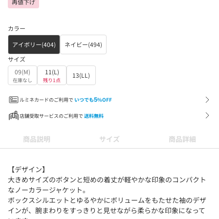
再値下げ
カラー
アイボリー(404)
ネイビー(494)
サイズ
09(M)
11(L)
13(LL)
在庫なし
残り1点
ルミネカードのご利用で
いつでも
5
%OFF
店舗受取サービスのご利用で
送料無料
商品説明
サイズ
商品詳細
【デザイン】
大きめサイズのボタンと短めの着丈が軽やかな印象のコンパクト
なノーカラージャケット。
ボックスシルエットとゆるやかにボリュームをもたせた袖のデザ
インが、腕まわりをすっきりと見せながら柔らかな印象になって