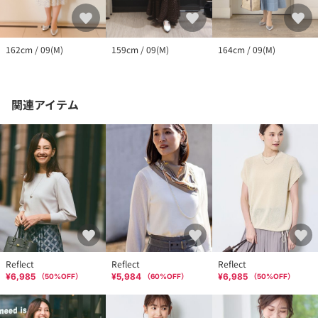
164cm / 09(M)
159cm / 09(M)
162cm / 09(M)
関連アイテム
Reflect
Reflect
Reflect
¥6,985
¥5,984
¥6,985
（
50
%OFF）
（
60
%OFF）
（
50
%OFF）