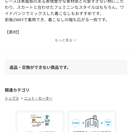
レースは表面感のある表情豊かな素材感と可愛すぎない柄にこだ
わり、スカートと合わせたフェミニンなスタイルはもちろん、ワ
イドパンツでミックスした着こなしもおすすめです。
前後2WAYで着用でき、着こなしの幅も広がる一枚です。
【素材】
上品な光沢と適度な落ち感が魅力のハイゲージニット素材です。
もっと見る
レーヨンに弾力性のあるナイロン加えることにより、しなやかで
ストレッチ性のある仕上がりになっています。
さらりとした肌触りと清涼感があり、快適な着心地を叶えます。
返品・交換ができない商品です。
※照明の関係により、実際よりも色味が違って見える場合があり
ます。また、パソコン・スマートフォンなどの環境により、若干
製品と画像のカラーが異なる場合もございます。
関連カテゴリ
トップス
ニット・セーター