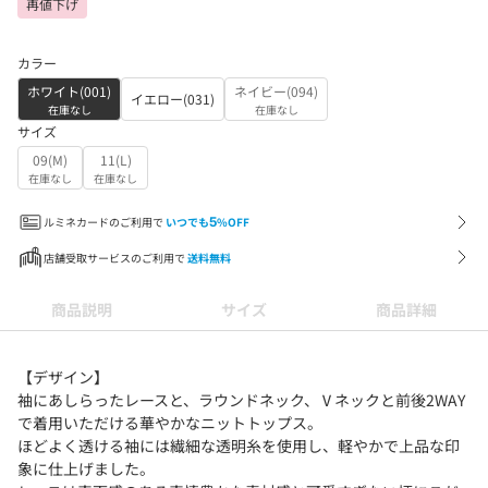
再値下げ
カラー
ホワイト(001)
ネイビー(094)
イエロー(031)
在庫なし
在庫なし
サイズ
09(M)
11(L)
在庫なし
在庫なし
ルミネカードのご利用で
いつでも
5
%OFF
店舗受取サービスのご利用で
送料無料
商品説明
サイズ
商品詳細
【デザイン】
袖にあしらったレースと、ラウンドネック、Ⅴネックと前後2WAY
で着用いただける華やかなニットトップス。
ほどよく透ける袖には繊細な透明糸を使用し、軽やかで上品な印
象に仕上げました。