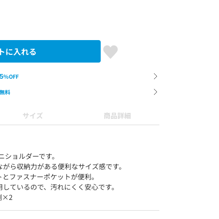
トに入れる
5
%OFF
無料
サイズ
商品詳細
のミニショルダーです。
ながら収納力がある便利なサイズ感です。
トとファスナーポケットが便利。
用しているので、汚れにくく安心です。
側×2