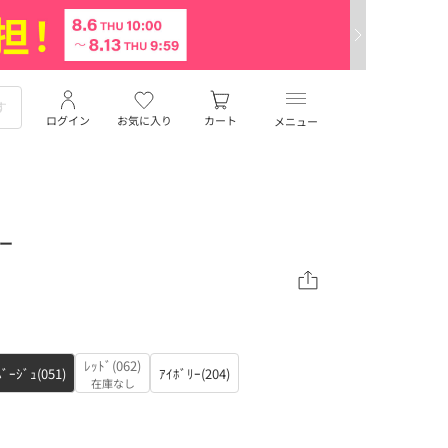
ログイン
お気に入り
カート
メニュー
ダー
ﾚｯﾄﾞ(062)
ﾍﾞｰｼﾞｭ(051)
ｱｲﾎﾞﾘｰ(204)
在庫なし