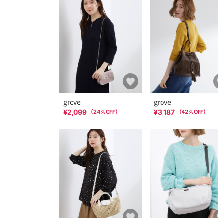
grove
grove
¥2,099
¥3,187
（
24
%OFF）
（
42
%OFF）