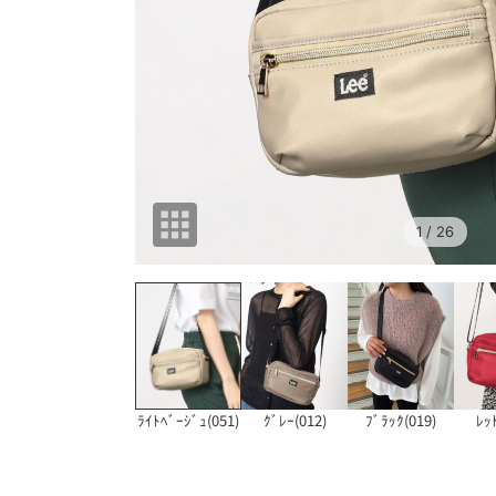
1
/ 26
ﾗｲﾄﾍﾞｰｼﾞｭ(051)
ｸﾞﾚｰ(012)
ﾌﾞﾗｯｸ(019)
ﾚｯ