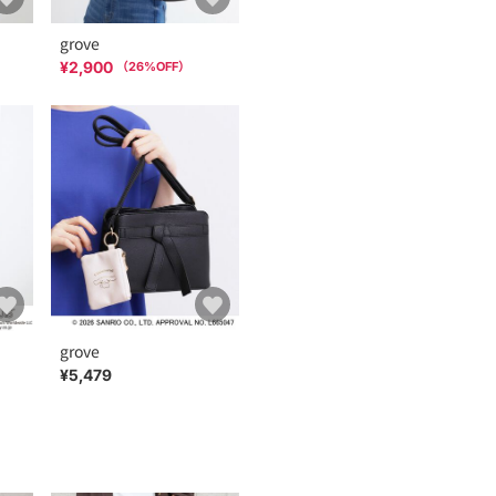
grove
¥2,900
（
26
%OFF）
grove
¥5,479