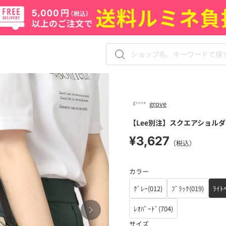
grove
【Lee別注】スクエアショル
¥3,627
（税込）
カラー
ｸﾞﾚｰ(012)
ﾌﾞﾗｯｸ(019)
ﾗｲﾄ
ﾚｵﾊﾟｰﾄﾞ(704)
サイズ