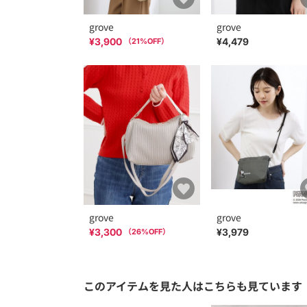
grove
grove
¥3,900
¥4,479
（
21
%OFF）
grove
grove
¥3,300
¥3,979
（
26
%OFF）