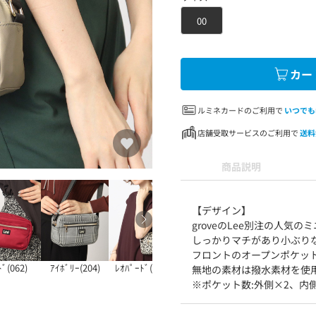
00
カー
ルミネカードのご利用で
いつでも
店舗受取サービスのご利用で
送料
商品説明
【デザイン】
groveのLee別注の人気
しっかりマチがあり小ぶり
フロントのオープンポケッ
ﾄﾞ(062)
ｱｲﾎﾞﾘｰ(204)
ﾚｵﾊﾟｰﾄﾞ(704)
無地の素材は撥水素材を使
※ポケット数:外側×2、内