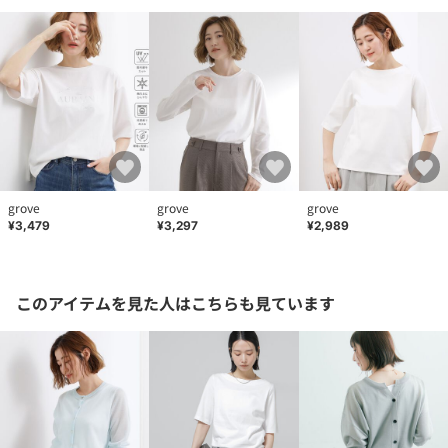
grove
grove
grove
¥3,479
¥3,297
¥2,989