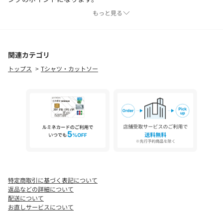
もっと見る
衿は共布で細幅にすることで、カジュアルすぎずきれいめな衿元
に仕上げています。
【素材】
関連カテゴリ
コットンポリエステルの天竺素材を使用しています。
トップス
Tシャツ・カットソー
ニットやカーディガンのインナーとして着用した時にアウターの
シルエットを邪魔しないよう、柔らかな風合いの素材をセレクト
しました。
【スタイリング】
カーディガンなど羽織アイテムのインナーはもちろん、クロップ
ト丈のプルオーバーとのレイヤードにもおすすめです。
※照明の関係により、実際よりも色味が違って見える場合があり
ます。また、パソコン・スマートフォンなどの環境により、若干
特定商取引に基づく表記について
製品と画像のカラーが異なる場合もございます。
返品などの詳細について
配送について
お直しサービスについて