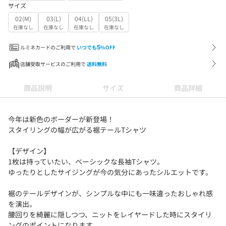
サイズ
02(M)
03(L)
04(LL)
05(3L)
在庫なし
在庫なし
在庫なし
在庫なし
ルミネカードのご利用で
いつでも
5
%OFF
店舗受取サービスのご利用で
送料無料
商品説明
サイズ
商品詳細
今年は新色のボーダーが新登場！
スタイリングの幅が広がる裾テールTシャツ
【デザイン】
1枚は持っていたい、ベーシックな長袖Tシャツ。
ゆったりとしたサイジングが今の気分にあったシルエットです。
裾のテールデザインが、シンプルな中にも一味違ったおしゃれ感
を演出。
腰回りを綺麗に隠しつつ、ニットをレイヤードした時にスタイリ
ングのポイントになります。