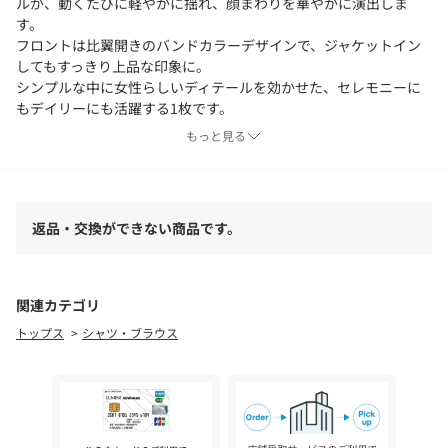
ルが、動くたびに軽やかに揺れ、顔まわりを華やかに演出しま
す。
フロントは比翼開きのバンドカラーデザインで、ジャケットイン
してもすっきり上品な印象に。
シンプルな中に女性らしいディテールを効かせた、セレモニーに
もデイリーにも活躍する1枚です。
もっと見る
【素材】
楊柳調の味わいあるシボ感が特徴のポリエステル素材を使用。
ツルッとしすぎないスパンタッチの風合いが程よいナチュラル感
を添え、きれい見えし過ぎない汎用性の高さも魅力。
返品・交換ができない商品です。
シワが目立ちにくく、お手入れも楽なのも嬉しい特徴です。
【スタイリング】
セレモニーシーンにはツイードジャケットを合わせて華やかに、
関連カテゴリ
お仕事シーンにはテーパードパンツで知的に。
トップス
シャツ・ブラウス
お出かけにはデニムを合わせて甘さを程よく抑えたスタイルもお
すすめ。
幅広いシーンに馴染むブラウスです。
※照明の関係により、実際よりも色味が違って見える場合があり