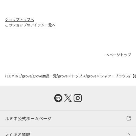
ショップトップへ
このショップのアイテム一覧へ
ページトップ
i LUMINE
grove
grove商品一覧
grove×トップス
grove×シャツ・ブラウス
【
ルミネ公式ホームページ
よくある質問