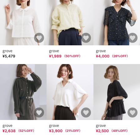
grove
grove
grove
¥5,479
¥1,989
¥4,000
（
50
%OFF）
（
26
%OFF）
grove
grove
grove
¥2,638
¥3,900
¥2,500
（
52
%OFF）
（
21
%OFF）
（
49
%OFF）