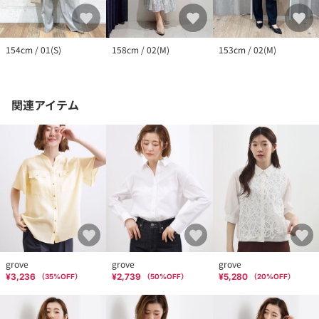
154cm / 01(S)
158cm / 02(M)
153cm / 02(M)
関連アイテム
grove
grove
grove
¥3,236
¥2,739
¥5,280
（
35
%OFF）
（
50
%OFF）
（
20
%OFF）