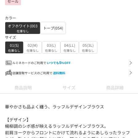
セール
カラー
オフホワイト(003
トープ(054)
在庫なし
サイズ
01(S)
02(M)
03(L)
04(LL)
05(3L)
在庫なし
在庫なし
在庫なし
在庫なし
在庫なし
ルミネカードのご利用で
いつでも
5
%OFF
店舗受取サービスのご利用で
送料無料
商品説明
サイズ
商品詳細
華やかさも品よく纏う、ラッフルデザインブラウス
【デザイン】
楊柳調のシボ感が映えるラッフルデザインブラウス。
前肩ヨークからフロントにかけて流れるようにあしらったラッフ