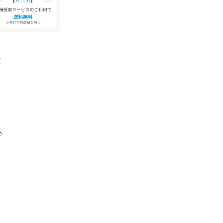
ォンなどの環境により、若干製品と画像のカラー
。
て
へ