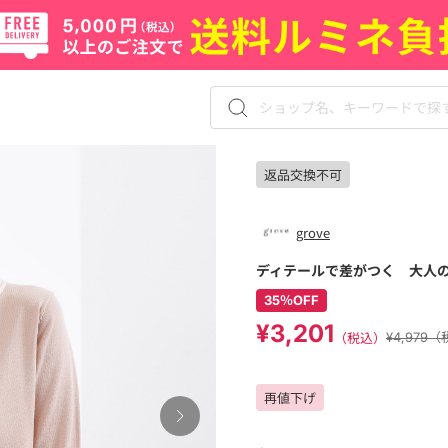
返品交換不可
grove
ディテールで差がつく 大人
35％OFF
¥3,201
（税込）
¥4,979
再値下げ