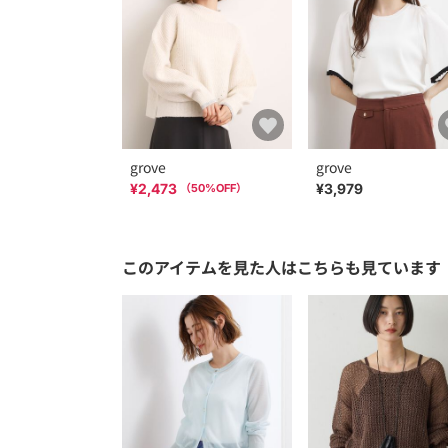
grove
grove
¥2,473
¥3,979
（
50
%OFF）