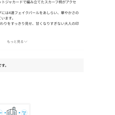
ットジャカードで編み立てたスカーフ柄がアクセ
グには4連フェイクパールをあしらい、華やかさの
ています。
まわりをすっきり見せ、甘くなりすぎない大人の印
もっと見る
た天竺編み。
で、肌離れの良い快適な着心地です。
ハリと安定感のある編地が、デザイン性のあるボ
いにキープします。
です。
ツやタイト～フレアースカートと合わせれば、通
も対応。
のインナーとしても映え、コーディネートにさり気
してくれる一枚です。
よりも色味が違って見える場合があります。ま