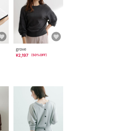
grove
¥2,197
（
50
%OFF）