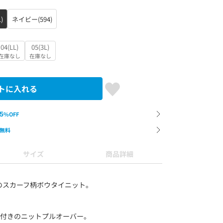
)
ネイビー(594)
04(LL)
05(3L)
在庫なし
在庫なし
トに入れる
5
%OFF
無料
サイズ
商品詳細
のスカーフ柄ボウタイニット。
イ付きのニットプルオーバー。