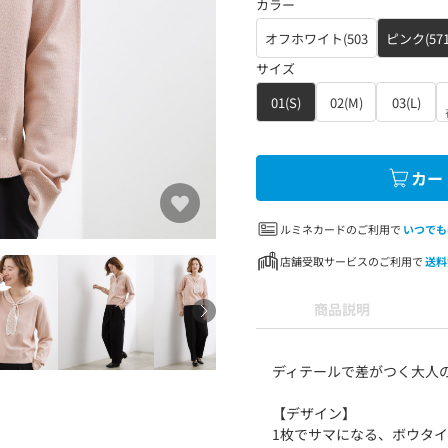
カラー
オフホワイト(503
ピンク(571
サイズ
01(S)
02(M)
03(L)
カー
ルミネカードのご利用で
いつでも
店舗受取サービスのご利用で
送料
商品説明
ディテールで差がつく大人
【デザイン】
1枚でサマになる、ボウタ