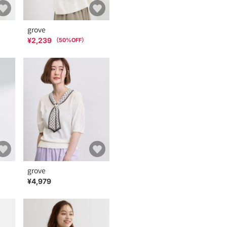
grove
¥2,239
（
50
%OFF）
grove
¥4,979