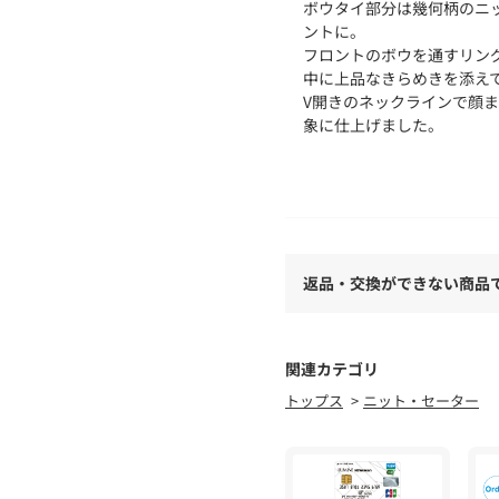
ボウタイ部分は幾何柄のニ
ントに。
フロントのボウを通すリン
中に上品なきらめきを添え
V開きのネックラインで顔
象に仕上げました。
【素材】
強撚のレーヨン糸を使用し
さらりとしたドライタッチ
落ち感は控えめで、程よい
ウタイやシルエットをきれ
返品・交換ができない商品
【スタイリング】
センタープレス入りのパン
勤やきちんとしたシーンに
関連カテゴリ
ジャケットやカーディガン
トップス
ニット・セーター
ない華やぎと品格をプラス
※照明の関係により、実際