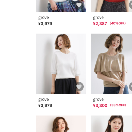
grove
grove
¥3,979
¥2,387
（
40
%OFF）
grove
grove
¥3,979
¥3,300
（
33
%OFF）