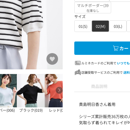
マルチボーダー(39
在庫なし
サイズ
01(S)
02(M)
03(L)
カー
ルミネカードのご利用で
いつでも
店舗受取サービスのご利用で
送料
商品説明
貴島明日香さん着用
ー(006)
ブラック(019)
レッド(061)
スカイブルー(092
ブルー(093)
シリーズ累計販売36万枚の
気取らず着られてキレイが