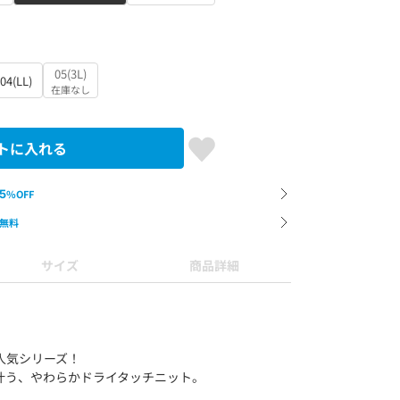
05(3L)
04(LL)
在庫なし
トに入れる
5
%OFF
無料
サイズ
商品詳細
ボーダー(319)
マルチボーダー(39
人気シリーズ！
叶う、やわらかドライタッチニット。