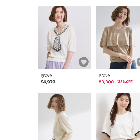
grove
grove
¥4,979
¥3,300
（
33
%OFF）