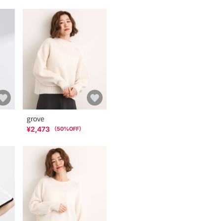
grove
¥2,473
（
50
%OFF）