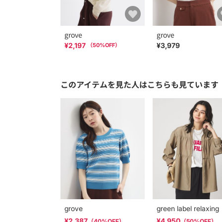
grove
grove
¥2,197
¥3,979
（
50
%OFF）