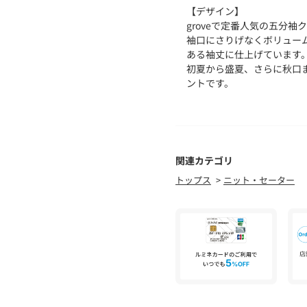
【デザイン】
groveで定番人気の五分
袖口にさりげなくボリュー
ある袖丈に仕上げています
初夏から盛夏、さらに秋口
ントです。
裾をアウトで着てもスカー
定。
衿元はすっきりとしたクル
関連カテゴリ
こだわりました。
トップス
ニット・セーター
衿元には編地変化のデザイ
を効かせています。
一枚で華やかに決まるデザ
今シーズンからはラメとマ
【素材】
レーヨンの落ち感と発色の
総針編みでしっかりとした