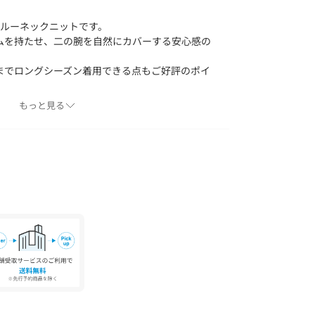
袖クルーネックニットです。
ムを持たせ、二の腕を自然にカバーする安心感の
。
までロングシーズン着用できる点もご好評のポイ
もっと見る
トやパンツとバランスが取りやすい絶妙な着丈設
ーネックで、デコルテがきれいに見えるラインに
ンを入れ、シンプルな中にさりげないアクセント
イン。
ルチボーダーも新たに登場しています。
良さが魅力の素材を使用。
肉感がありながら、ソフトでドライタッチな風合