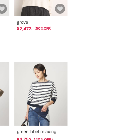
grove
¥2,473
（
50
%OFF）