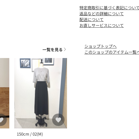
いが特徴です。体のライン
特定商取引に基づく表記につい
ひんやりとした着心地で快
返品などの詳細について
配送について
・接触冷感
お直しサービスについて
・UVカット
・毛玉になりにくい
といった、うれしい機能性
ショップトップへ
一覧を見る
このショップのアイテム一覧
【スタイリング】
パンツからスカートまで、
合わせるシューズや小物次
せます。
※この製品は、太陽光線中
永久的ではありません。
ゴールド（005カラー）、
ラー）はラメ入りとなって
※ボーダー×ラメ（303カ
ラメ入りとなっております
150cm / 02(M)