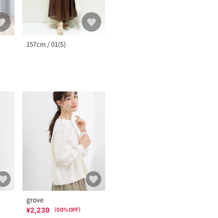
157cm / 01(S)
grove
¥2,239
（
50
%OFF）