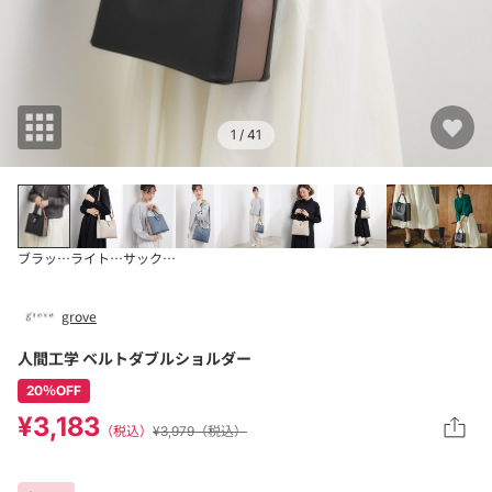
1
/ 41
ブラック×ブラウン(
ライトグレー×アイボ
サックス×ベージュ(
grove
人間工学 ベルトダブルショルダー
20％OFF
¥3,183
（税込）
¥3,979（税込）