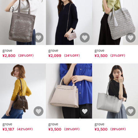
grove
grove
grove
¥2,800
¥2,099
¥3,500
（
29
%OFF）
（
24
%OFF）
（
21
%OFF）
grove
grove
grove
¥3,187
¥3,500
¥3,500
（
42
%OFF）
（
29
%OFF）
（
29
%OFF）