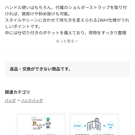
ハンドル使いはもちろん、付属のショルダーストラップを取り付
ければ、肩掛けや斜め掛けも可能。
スタイルやシーンに合わせて持ち方を変えられる2WAY仕様がうれ
しいポイントです。
中には仕切り付きのポケットを備えており、荷物をすっきり整理
できるのもうれしい特徴。
もっと見る
スマホや小物も迷子にならず、出し入れもスムーズです。
フロントのメタルパーツが華やかなワンポイントになり、コーデ
ィネートを上品に仕上げてくれます。
返品・交換ができない商品です。
日本女子大学監修の人間工学に基づいて企画した機能性とデザイ
ン性を兼ね備えた優秀バッグです。
【仕様】
関連カテゴリ
・ポケット数：内側×1
バッグ
ハンドバッグ
※照明の関係により、実際よりも色味が違って見える場合があり
ます。また、パソコン・スマートフォンなどの環境により、若干
製品と画像のカラーが異なる場合もございます。