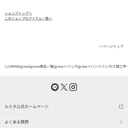
ショップトップへ
このショップのアイテム一覧へ
ページトップ
i LUMINE
grove
grove商品一覧
grove×バッグ
grove×ハンドバッグ
人間工学
ルミネ公式ホームページ
よくある質問