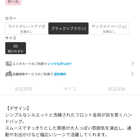
セール
カラー
ライトグレー×アイボ
サックス×ベージュ(
ブラック×ブラウン(
在庫なし
在庫なし
サイズ
00
残りわずか
ルミネカードのご利用で
いつでも
5
%OFF
店舗受取サービスのご利用で
送料無料
商品説明
サイズ
商品詳細
【デザイン】
シンプルなシルエットと洗練されたフロント金具が目を惹くハン
ドバッグ。
スムースですっきりとした質感が大人っぽい雰囲気を演出し、通
勤やお出かけなど幅広いシーンで活躍してくれます。