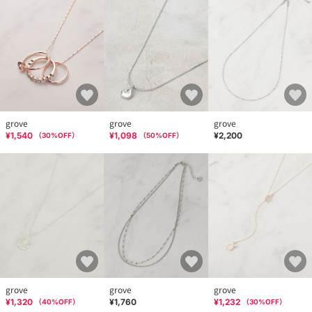
grove
grove
grove
¥1,540
¥1,098
¥2,200
（
30
%OFF）
（
50
%OFF）
grove
grove
grove
¥1,320
¥1,760
¥1,232
（
40
%OFF）
（
30
%OFF）