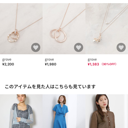
grove
grove
grove
¥2,200
¥1,980
¥1,383
（
30
%OFF）