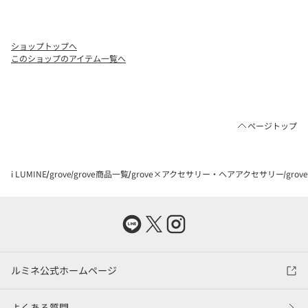
ショップトップへ
このショップのアイテム一覧へ
ページトップ
i LUMINE
grove
grove商品一覧
grove×アクセサリー・ヘアアクセサリー
gro
ルミネ公式ホームページ
よくある質問