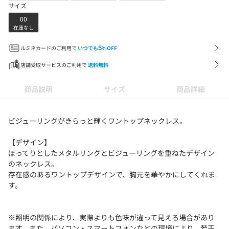
サイズ
00
在庫なし
ルミネカードのご利用で
いつでも
5
%OFF
店舗受取サービスのご利用で
送料無料
商品説明
サイズ
商品詳細
ビジューリングがきらっと輝くワントップネックレス。
【デザイン】
ぽってりとしたメタルリングとビジューリングを重ねたデザイン
のネックレス。
存在感のあるワントップデザインで、胸元を華やかにしてくれま
す。
※照明の関係により、実際よりも色味が違って見える場合があり
ます。また、パソコン・スマートフォンなどの環境により、若干