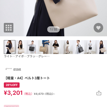
1
/ 32
ライトベージュ(85
アイボリー(004)
ブラック(019)
グレージュ(050)
grove
【軽量・A4】ベルト3層トート
28％OFF
¥3,201
（税込）
¥4,479（税込）