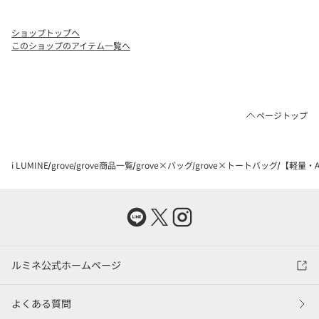
ショップトップへ
このショップのアイテム一覧へ
ページトップ
i LUMINE
grove
grove商品一覧
grove×バッグ
grove×トートバッグ
【軽量・
ルミネ公式ホームページ
よくある質問