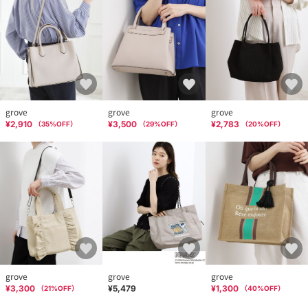
grove
grove
grove
¥2,910
¥3,500
¥2,783
（
35
%OFF）
（
29
%OFF）
（
20
%OFF）
grove
grove
grove
¥3,300
¥5,479
¥1,300
（
21
%OFF）
（
40
%OFF）