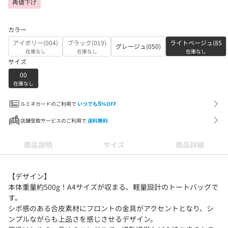
再値下げ
カラー
アイボリー(004)
ブラック(019)
ライトベージュ(85
グレージュ(050)
在庫なし
在庫なし
在庫なし
サイズ
00
在庫なし
ルミネカードのご利用で
いつでも
5
%OFF
店舗受取サービスのご利用で
送料無料
商品説明
サイズ
商品詳細
【デザイン】
本体重量約500g！A4サイズが収まる、軽量設計のトートバッグで
す。
シボ感のある合皮素材にフロントの金具がアクセントとなり、シ
ンプルながらも上品さを感じさせるデザイン。