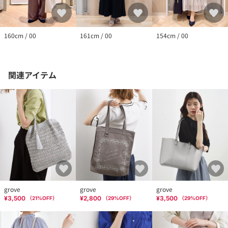
160cm / 00
161cm / 00
154cm / 00
関連アイテム
grove
grove
grove
¥3,500
¥2,800
¥3,500
（
21
%OFF）
（
29
%OFF）
（
29
%OFF）