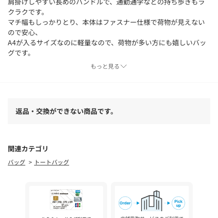
肩掛けしやすい長めのハンドルで、通勤通学などの持ち歩きもラ
クラクです。
マチ幅もしっかりとり、本体はファスナー仕様で荷物が見えない
ので安心、
A4が入るサイズなのに軽量なので、荷物が多い方にも嬉しいバッ
グです。
忙しい毎日に寄り添うトートです。
もっと見る
【仕様】
・ポケット数：内側×5
・A4サイズ収納可
返品・交換ができない商品です。
※照明の関係により、実際よりも色味が違って見える場合があり
ます。また、パソコン・スマートフォンなどの環境により、若干
関連カテゴリ
製品と画像のカラーが異なる場合もございます。
バッグ
トートバッグ