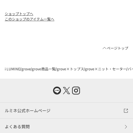
ショップトップへ
このショップのアイテム一覧へ
ページトップ
i LUMINE
grove
grove商品一覧
grove×トップス
grove×ニット・セーター
バ
ルミネ公式ホームページ
よくある質問