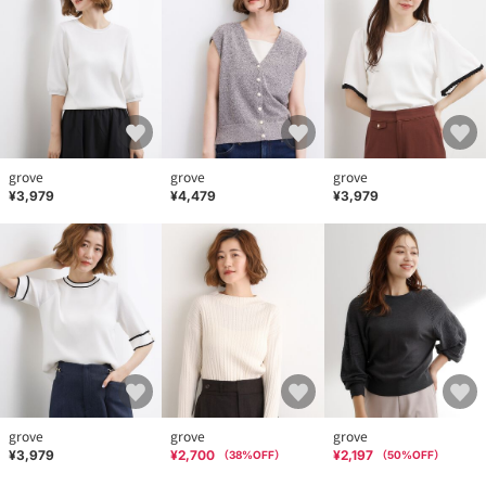
grove
grove
grove
¥3,979
¥4,479
¥3,979
grove
grove
grove
¥3,979
¥2,700
¥2,197
（
38
%OFF）
（
50
%OFF）