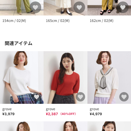
154cm / 02(M)
162cm / 02(M)
165cm / 02(M)
関連アイテム
grove
grove
grove
¥3,979
¥2,387
¥4,979
（
40
%OFF）