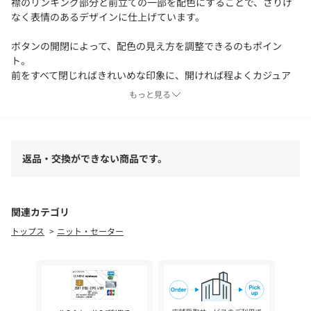
襟のリンキング部分と前立ての一部を配色にすることで、さりげ
なく表情のあるデザインに仕上げています。
ボタンの開閉によって、配色の見え方を調整できるのもポイン
ト。
前をすべて閉じればきれいめな印象に、開ければ程よくカジュア
ルダウンでき、幅広い着こなしに対応します。
もっと見る
シンプルながらも、細部にこだわりを感じさせる一枚です。
【素材】
柔らかく伸縮性のあるリブニット素材を使用。
返品・交換ができない商品です。
体に程よくフィットしながらも、窮屈さを感じにくい快適な着心
地です。
インナー使いにも適した、扱いやすい素材感です。
関連カテゴリ
【スタイリング】
トップス
ニット・セーター
ジャケットのインナーとして合わせれば、きれいめな通勤スタイ
ルにも対応。
デニムやワイドパンツと合わせて、抜け感のあるカジュアルスタ
イルも楽しめます。
ボタンの開け閉めで印象を変えながら、幅広いシーンで活躍しま
す。