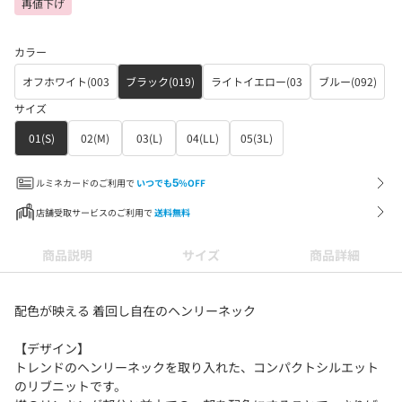
再値下げ
カラー
オフホワイト(003
ブラック(019)
ライトイエロー(03
ブルー(092)
サイズ
01(S)
02(M)
03(L)
04(LL)
05(3L)
ルミネカードのご利用で
いつでも
5
%OFF
店舗受取サービスのご利用で
送料無料
商品説明
サイズ
商品詳細
配色が映える 着回し自在のヘンリーネック
【デザイン】
トレンドのヘンリーネックを取り入れた、コンパクトシルエット
のリブニットです。