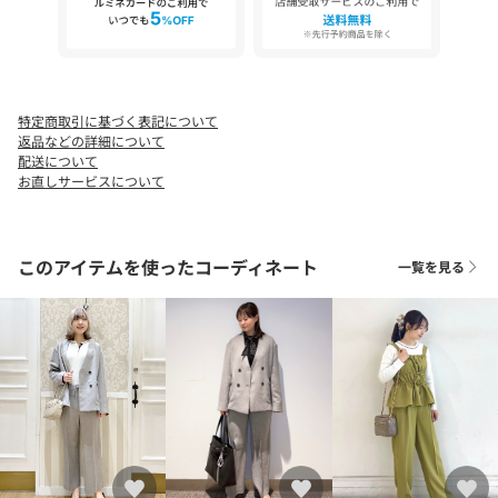
※製品寸法は平置きのスペックとなっております。こちらの商品
は伸縮性があります。
特定商取引に基づく表記について
※照明の関係により、実際よりも色味が違って見える場合があり
返品などの詳細について
ます。また、パソコン・スマートフォンなどの環境により、若干
配送について
製品と画像のカラーが異なる場合もございます。
お直しサービスについて
【26SS】
このアイテムを使ったコーディネート
一覧を見る