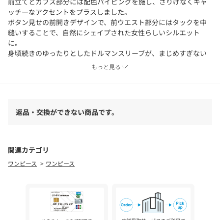
前立てとカフス部分には配色パイピングを施し、さりげなくキャ
ッチーなアクセントをプラスしました。
ボタン見せの前開きデザインで、前ウエスト部分にはタックを中
縫いすることで、自然にシェイプされた女性らしいシルエット
に。
身頃続きのゆったりとしたドルマンスリーブが、まじめすぎない
程よい抜け感を演出します。
もっと見る
袖口にはボックスタックを入れ、ふんわりと膨らむパフスリーブ
が可愛らしい印象。
後ろウエスト中心にはゴムギャザーを入れ、見た目はすっきりし
ながらも楽な着心地に。
返品・交換ができない商品です。
羽襟付きのデザインですが、スキッパー開きにすることで顔まわ
りをすっきり見せます。
【素材】
関連カテゴリ
ほのかな楊柳調のシボ感が特徴の合繊素材を使用。
ワンピース
ワンピース
表情があり、シンプルながらも高見えする素材感です。
【スタイリング】
一枚で着映えするデザインなので、シューズ次第で通勤から休日
まで幅広く活躍。
フラットシューズやサンダルで抜け感のあるスタイルはもちろ