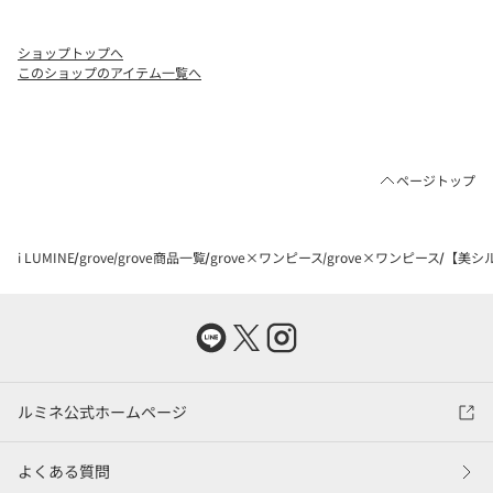
ショップトップへ
このショップのアイテム一覧へ
ページトップ
i LUMINE
grove
grove商品一覧
grove×ワンピース
grove×ワンピース
【美シ
ルミネ公式ホームページ
よくある質問