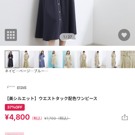
1
/ 27
ネイビー×グレー(5
ベージュ×オフ(55
ブルー×グレー(59
grove
【美シルエット】ウエストタック配色ワンピース
37％OFF
¥4,800
（税込）
¥7,700（税込）