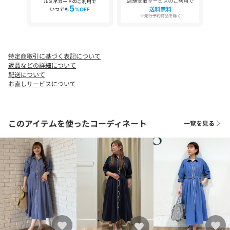
ん、パンプスを合わせればきれいめな印象にも仕上がります。
【仕様】
・ポケット数：横×2
・裏地なし
特定商取引に基づく表記について
返品などの詳細について
※ベージュ（552）はやや透け感があります。
配送について
お直しサービスについて
※照明の関係により、実際よりも色味が違って見える場合があり
ます。また、パソコン・スマートフォンなどの環境により、若干
このアイテムを使ったコーディネート
一覧を見る
製品と画像のカラーが異なる場合もございます。
【26SS】