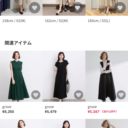
160cm / 03(L)
158cm / 02(M)
162cm / 02(M)
関連アイテム
grove
grove
grove
¥8,250
¥5,479
¥5,387
（
30
%OFF）