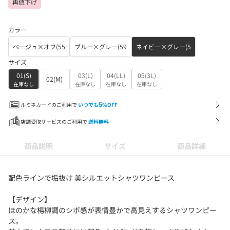
再値下げ
カラー
ベージュ×オフ(55
ブルー×グレー(59
ネイビー×グレー(5
サイズ
01(S)
03(L)
04(LL)
05(3L)
02(M)
在庫なし
在庫なし
在庫なし
在庫なし
ルミネカードのご利用で
いつでも
5
%OFF
店舗受取サービスのご利用で
送料無料
商品説明
サイズ
商品詳細
配色ラインで垢抜け 美シルエットシャツワンピース
【デザイン】
ほのかな楊柳調のシボ感が表情豊かで高見えするシャツワンピー
ス。