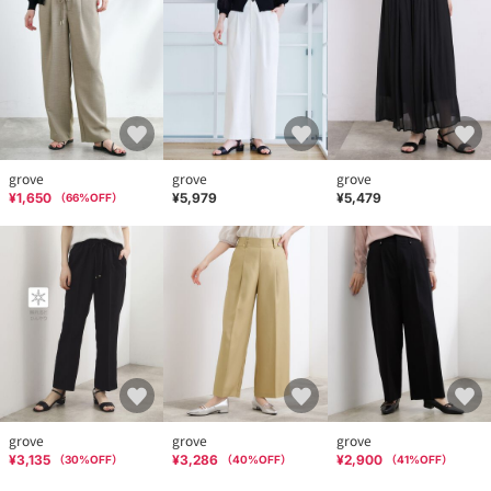
grove
grove
grove
¥1,650
¥5,979
¥5,479
（
66
%OFF）
grove
grove
grove
¥3,135
¥3,286
¥2,900
（
30
%OFF）
（
40
%OFF）
（
41
%OFF）