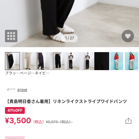
1
/ 27
ブラック(019)
ベージュストライプ(
ネイビーストライプ(
grove
【貴島明日香さん着用】リネンライクストライプワイドパンツ
41％OFF
¥3,500
（税込）
¥5,979（税込）