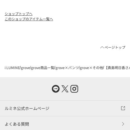
ショップトップへ
このショップのアイテム一覧へ
ページトップ
i LUMINE
grove
grove商品一覧
grove×パンツ
grove×その他
【貴島明日香さ
ルミネ公式ホームページ
よくある質問