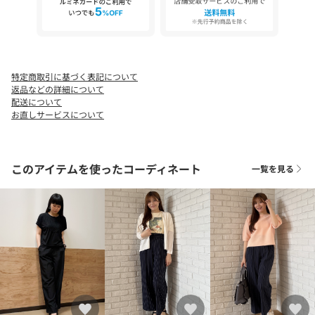
・前ファスナー
・ウエスト後ろゴム
・裏地なし
※ベージュ（352）はやや透け感があります。
特定商取引に基づく表記について
返品などの詳細について
配送について
※照明の関係により、実際よりも色味が違って見える場合があり
お直しサービスについて
ます。また、パソコン・スマートフォンなどの環境により、若干
製品と画像のカラーが異なる場合もございます。
このアイテムを使ったコーディネート
一覧を見る
【26SS】