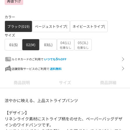
再値下げ
カラー
ブラック(019)
ベージュストライプ(
ネイビーストライプ(
サイズ
04(LL)
05(3L)
01(S)
02(M)
03(L)
在庫なし
在庫なし
ルミネカードのご利用で
いつでも
5
%OFF
店舗受取サービスのご利用で
送料無料
商品説明
サイズ
商品詳細
涼やかに映える、上品ストライプパンツ
【デザイン】
リネンライク素材にストライプ柄をのせた、ペーパーバッグデザ
インのワイドパンツです。