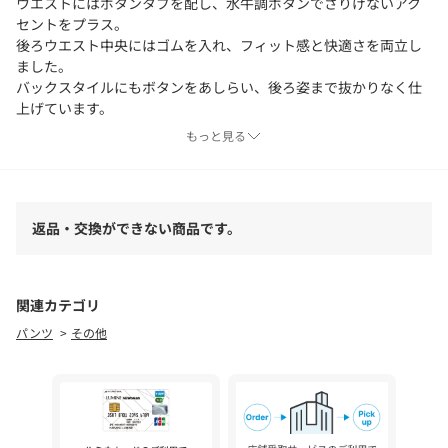
ウエストにはボタンタブを配し、水牛調ボタンでさりげないアク
セントをプラス。
後ろウエスト中央にはゴムを入れ、フィット感と快適さを両立し
ました。
バックスタイルにもボタンをあしらい、後ろ姿まで抜かりなく仕
上げています。
もっと見る
【素材】
麻のようなミックス感が特徴のリネンライク素材。へリンボン組
織のドビーストライプがさりげないアクセントになっています。
ほどよい厚みがあり、春夏シーズンに心地よく着用いただけま
返品・交換ができない商品です。
す。
019ブラックは同色染の為シャドーストライプになっています。
【スタイリング】
関連カテゴリ
シンプルなニットやシャツをインして、ウエストデザインを主役
パンツ
その他
にした着こなしがおすすめです。
コンパクトなトップスと合わせることで、バランスよくスタイル
アップが叶います。
【仕様】
・ポケット数：横×2 後ろ×2