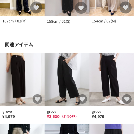
154cm / 02(M)
167cm / 02(M)
158cm / 01(S)
関連アイテム
grove
grove
grove
¥4,979
¥3,500
¥4,979
（
21
%OFF）