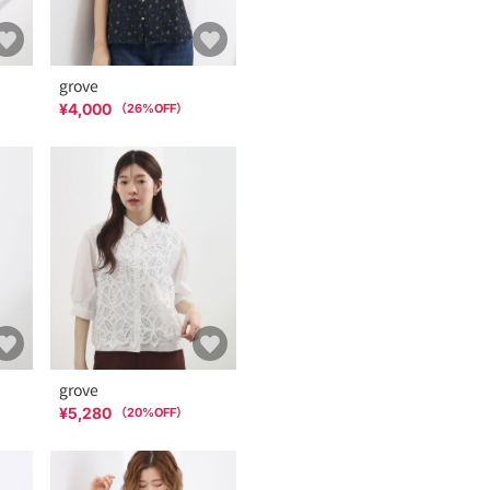
grove
¥4,000
（
26
%OFF）
grove
¥5,280
（
20
%OFF）