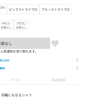
94
ピンクストライプ(3
ブルーストライプ(3
04(LL)
05(3L)
在庫なし
在庫なし
在庫なし
再入荷通知を受け取れます。
5
%OFF
無料
サイズ
商品詳細
、羽織にもなるシャツ