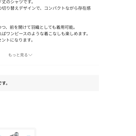
ド丈のシャツです。
の切り替えデザインで、コンパクトながら存在感
。
つつ、前を開けて羽織としても着用可能。
ればワンピースのような着こなしも楽しめます。
セントになります。
もっと見る
をブレンドしたシャンブレー素材を使用。
なりにくいイージーケア性を備え、扱いやすさと
ッド素材です。
で、軽やかな印象に仕上がります。
です。
たバランスの良い着こなしがおすすめ。
ースに重ねたり、同素材のスカート（768－
でワンピース見えするスタイルも楽しめます。