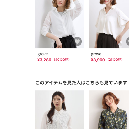
grove
grove
¥3,286
¥3,900
（
40
%OFF）
（
21
%OFF）