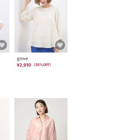
grove
¥2,910
（
35
%OFF）