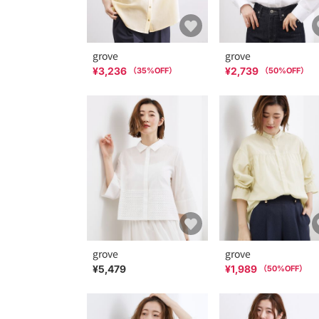
grove
grove
¥3,236
¥2,739
（
35
%OFF）
（
50
%OFF）
grove
grove
¥5,479
¥1,989
（
50
%OFF）