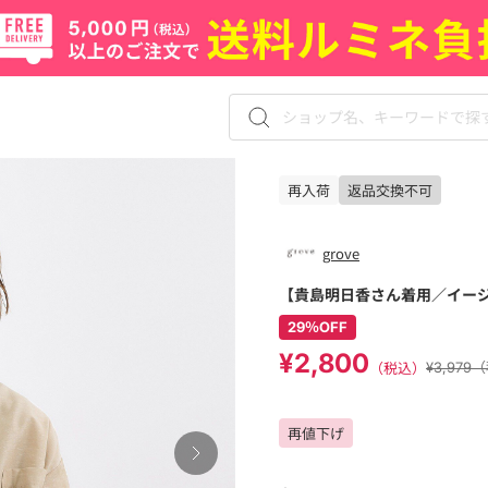
再入荷
返品交換不可
grove
【貴島明日香さん着用／イー
29％OFF
¥2,800
（税込）
¥3,979
再値下げ