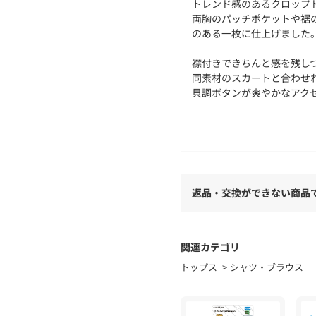
トレンド感のあるクロップ
両胸のパッチポケットや裾
のある一枚に仕上げました
襟付きできちんと感を残し
同素材のスカートと合わせ
貝調ボタンが爽やかなアク
【素材】
ポリエステルをベースに麻
接触冷感と洗濯後にシワに
風合いを両立したハイブリ
柔らかく奥行きのある表情
返品・交換ができない商品
【スタイリング】
ボリュームボトムと合わせ
羽織としてTシャツやワンピ
関連カテゴリ
75005）とセットアップ
トップス
シャツ・ブラウス
【仕様】
・ポケット数：前×2