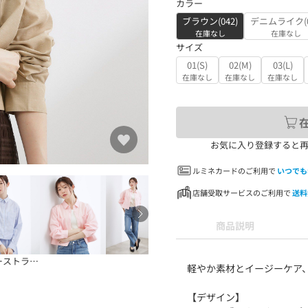
カラー
ブラウン(042)
デニムライク(0
在庫なし
在庫なし
サイズ
01(S)
02(M)
03(L)
在庫なし
在庫なし
在庫なし
お気に入り登録すると
ルミネカードのご利用で
いつでも
店舗受取サービスのご利用で
送料
商品説明
ストライプ(3
軽やか素材とイージーケア
【デザイン】