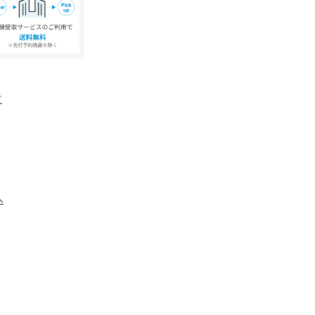
よりも色味が違って見える場合があります。ま
ォンなどの環境により、若干製品と画像のカラー
。
て
へ