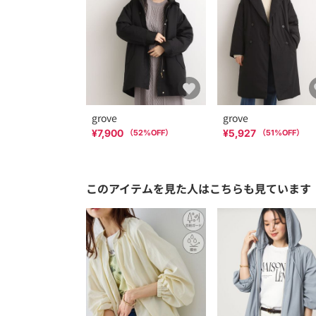
grove
grove
¥7,900
¥5,927
（
52
%OFF）
（
51
%OFF）