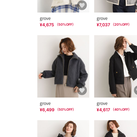
grove
grove
¥4,675
¥7,037
（
50
%OFF）
（
20
%OFF）
grove
grove
¥6,499
¥4,617
（
50
%OFF）
（
40
%OFF）