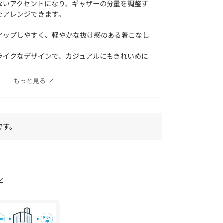
ないアクセントになり、ギャザーの分量を調整す
をアレンジできます。
アップしやすく、軽やかな抜け感のある着こなし
ライクなデザインで、カジュアルにもきれいめに
。
もっと見る
ー素材を使用。
ト、ブラック、ドビーストライプのサックスとベ
です。
着用いただけます。
ん、ワンピースの羽織としてもおすすめ。
ネートに程よい抜け感をプラスします。
ン