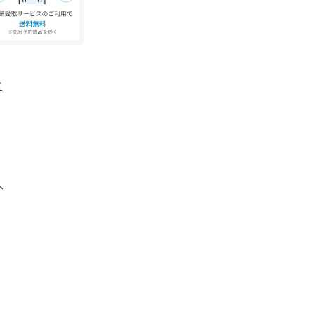
よりも色味が違って見える場合があります。ま
ォンなどの環境により、若干製品と画像のカラー
。
て
へ