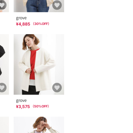
grove
¥4,885
（
30
%OFF）
grove
¥3,575
（
50
%OFF）