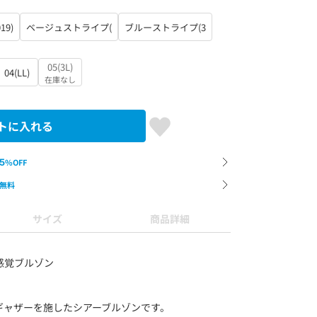
19)
ベージュストライプ(
ブルーストライプ(3
05(3L)
04(LL)
在庫なし
トに入れる
5
%OFF
無料
サイズ
商品詳細
感覚ブルゾン
ギャザーを施したシアーブルゾンです。