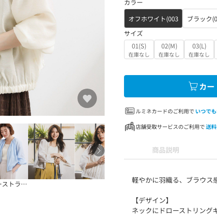
カラー
オフホワイト(003
ブラック(0
サイズ
01(S)
02(M)
03(L)
在庫なし
在庫なし
在庫なし
カー
ルミネカードのご利用で
いつでも
店舗受取サービスのご利用で
送料
商品説明
軽やかに羽織る、ブラウス
ストライプ(3
【デザイン】
ネックにドローストリング