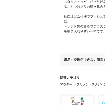
メタルストッパーがさりげ
ることで衿ぐりの開き具合
袖口はゴム仕様でプッシュ
に。
トレンド感のあるブラウス
も取り入れやすい一枚です
【素材】
透明感のある軽やかなシア
カラーは無地のオフホワイ
ージュの4色展開です。
返品・交換ができない商品
軽い着心地で、夏まで長く
【スタイリング】
パンツやスカートはもちろ
関連カテゴリ
軽く羽織るだけでコーディ
アウター
ブルゾン・スタジャ
【仕様】
・ポケットなし
・裏地なし