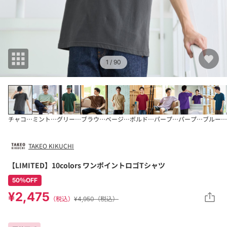
1
/ 90
チャコールグレー(0
ミントグリーン(02
グリーン(024)
ブラウン(043)
ベージュ(052)
ボルドー(064)
パープル(082)
パープル(083)
ブルー(0
TAKEO KIKUCHI
【LIMITED】10colors ワンポイントロゴTシャツ
50％OFF
¥2,475
（税込）
¥4,950（税込）