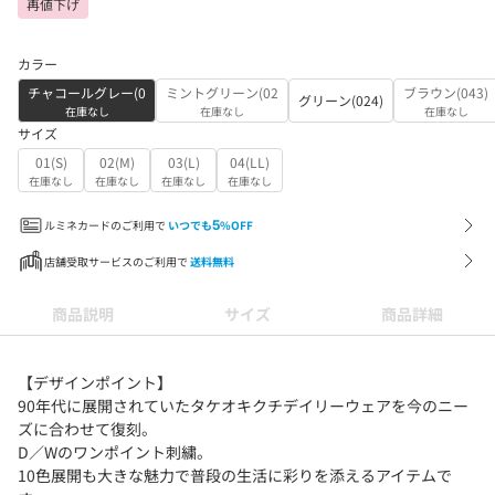
再値下げ
カラー
チャコールグレー(0
ミントグリーン(02
ブラウン(043)
グリーン(024)
在庫なし
在庫なし
在庫なし
サイズ
01(S)
02(M)
03(L)
04(LL)
在庫なし
在庫なし
在庫なし
在庫なし
ルミネカードのご利用で
いつでも
5
%OFF
店舗受取サービスのご利用で
送料無料
商品説明
サイズ
商品詳細
【デザインポイント】
90年代に展開されていたタケオキクチデイリーウェアを今のニー
ズに合わせて復刻。
D／Wのワンポイント刺繍。
10色展開も大きな魅力で普段の生活に彩りを添えるアイテムで