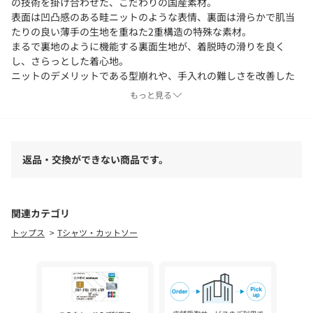
の技術を掛け合わせた、こだわりの国産素材。
表面は凹凸感のある畦ニットのような表情、裏面は滑らかで肌当
たりの良い薄手の生地を重ねた2重構造の特殊な素材。
まるで裏地のように機能する裏面生地が、着脱時の滑りを良く
し、さらっとした着心地。
ニットのデメリットである型崩れや、手入れの難しさを改善した
素材。
もっと見る
ボリューミーなルックスで存在感がありながら、軽量で通気性も
高く、季節の変わり目にぴったり。
モダンでクリアな仕上がりがスタイリッシュな一着です。
返品・交換ができない商品です。
ニットのような風合い家庭での手入れも簡単。
見た目の良質感と、日常使いのしやすさを両立した、次世代プル
オーバー。
ジャケットのインナーとしても、一枚でも主役になる汎用性の高
関連カテゴリ
いアイテムです。
トップス
Tシャツ・カットソー
【素材・特性】
ウォッシャブル
※照明の関係により、実際よりも色味が違って見える場合があり