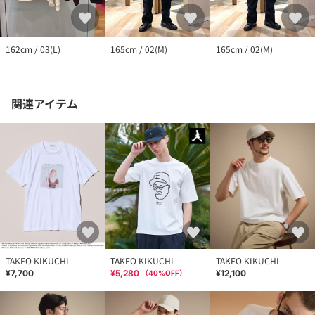
162cm / 03(L)
165cm / 02(M)
165cm / 02(M)
関連アイテム
TAKEO KIKUCHI
TAKEO KIKUCHI
TAKEO KIKUCHI
¥7,700
¥5,280
¥12,100
（
40
%OFF）