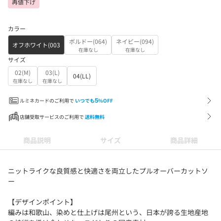
再値下げ
カラー
ボルドー(064)
ネイビー(094)
オフホワイト(003
在庫なし
在庫なし
サイズ
02(M)
03(L)
04(LL)
在庫なし
在庫なし
ルミネカードのご利用で
いつでも
5
%OFF
店舗受取サービスのご利用で
送料無料
商品説明
サイズ
商品詳細
ニットライクな良質感と快適さを両立したプルオーバーカットソ
ー
【デザインポイント】
編みは和歌山、染めと仕上げは尾州という、日本が誇る生地産地