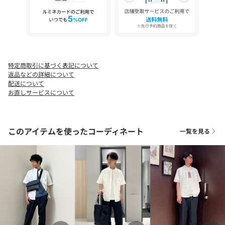
どんな年代やスタイルにも馴染むカラー展開と、汎用的なレギュ
ラーフィットなのでプレゼント選びが簡単。
誕生日や記念日に、彼氏やパートナーへの特別な贈り物として。
父の日やお世話になった上司への感謝の品にいかがでしょうか。
タイムレスなシャツに込められた、控えめながらユニークなアク
特定商取引に基づく表記について
セントをぜひお試しください。
返品などの詳細について
配送について
【素材・特性】
お直しサービスについて
コットン100％のピンオックス地を採用。
ピンポイントオックスフォードとはピンヘッドを並べたような凹
凸感が特徴的なオックスフォード地のことで、オーセンティック
このアイテムを使ったコーディネート
一覧を見る
なオックス地やブロード地に比べ上品感があるため、カジュアル
はもちろんビジネスシーンでも気兼ねなく着ることができます。
お手入れが簡単なのも嬉しいポイントです。
■BOWLER HAT LABEL ／ ボーラー ハット レーベル
40年の歴史に裏打ちされた知見と現代のライフスタイルに寄り添
う品格を併せ持つモダントラッド。
ヘリテージラインでありながら、新しさを常に追求する新レーベ