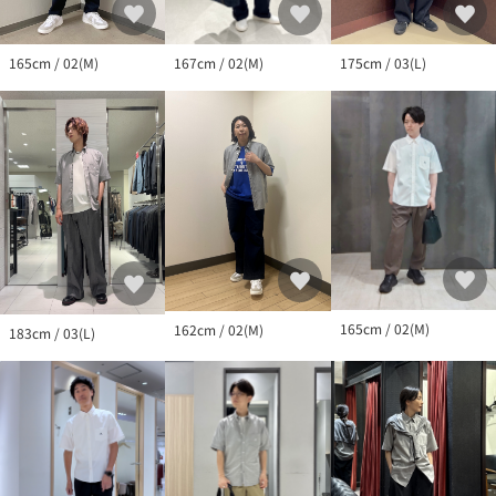
ル。
デザイナー 菊池武夫の世界観を凝縮した、男の色気と遊び心を前
面に出したコレ
165cm / 02(M)
175cm / 03(L)
167cm / 02(M)
165cm / 02(M)
162cm / 02(M)
183cm / 03(L)