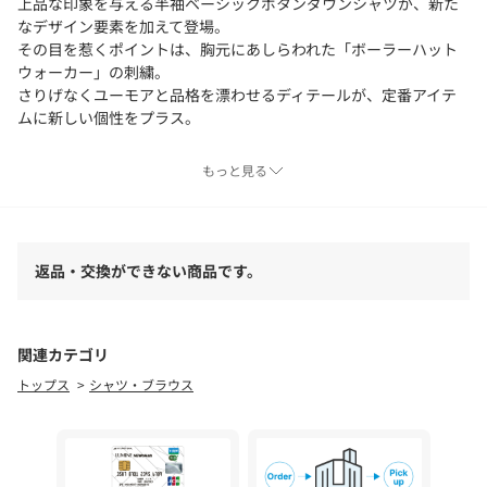
上品な印象を与える半袖ベーシックボタンダウンシャツが、新た
なデザイン要素を加えて登場。
その目を惹くポイントは、胸元にあしらわれた「ボーラーハット
ウォーカー」の刺繍。
さりげなくユーモアと品格を漂わせるディテールが、定番アイテ
ムに新しい個性をプラス。
＜こだわりのディテールと品質＞
もっと見る
レギュラーフィットで、快適かつスタイリッシュなシルエット。
胸ポケット付きで実用性も確保。
見逃せない千鳥足カラーのボタン付け糸でディテールへのこだわ
りを象徴。
返品・交換ができない商品です。
コットン100％のピンオックス素材は、しっとり滑らかな肌触りな
がら、しわになりにくいのでお手入れも簡単。
＜シーン＞
関連カテゴリ
カジュアルなデニムとの合わせで、抜け感のある休日スタイル。
トップス
シャツ・ブラウス
Tシャツに羽織ったスタイルも◎
チノパンやスラックスにコーディネートして、キレイめ大人カジ
ュアルにも最適。
＜ギフトにも＞