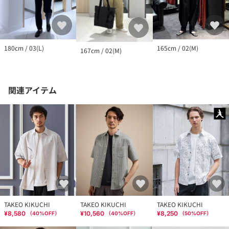
180cm / 03(L)
165cm / 02(M)
167cm / 02(M)
関連アイテム
TAKEO KIKUCHI
TAKEO KIKUCHI
TAKEO KIKUCHI
¥8,580
¥10,560
¥8,250
（
40
%OFF）
（
40
%OFF）
（
50
%OFF）