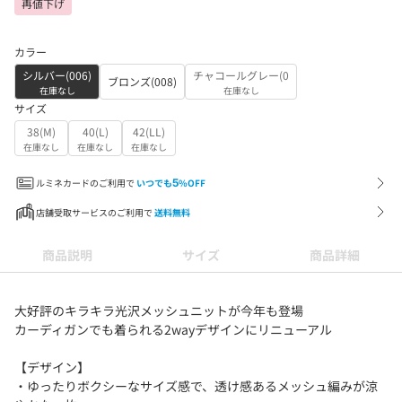
再値下げ
カラー
シルバー(006)
チャコールグレー(0
ブロンズ(008)
在庫なし
在庫なし
サイズ
38(M)
40(L)
42(LL)
在庫なし
在庫なし
在庫なし
ルミネカードのご利用で
いつでも
5
%OFF
店舗受取サービスのご利用で
送料無料
商品説明
サイズ
商品詳細
大好評のキラキラ光沢メッシュニットが今年も登場
カーディガンでも着られる2wayデザインにリニューアル
【デザイン】
・ゆったりボクシーなサイズ感で、透け感あるメッシュ編みが涼