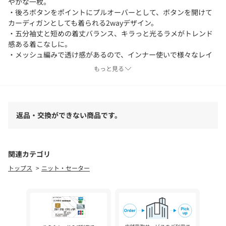
やかな一枚。
・後ろボタンをポイントにプルオーバーとして、ボタンを開けて
カーディガンとしても着られる2wayデザイン。
・五分袖丈と短めの着丈バランス、キラっと光るラメがトレンド
感ある着こなしに。
・メッシュ編みで透け感があるので、インナー使いで様々なレイ
ヤードをお楽しみいただけます。
もっと見る
【素材】
・ラメ混の表情あるリリーヤーンをメッシュ編みに仕上げたニッ
ト。
返品・交換ができない商品です。
・マシンウォッシャブルでご自宅でのお洗濯も可能。
※照明の関係により、実際よりも色味が違って見える場合があり
関連カテゴリ
ます。また、パソコン・スマートフォンなどの環境により、若干
トップス
ニット・セーター
製品と画像のカラーが異なる場合もございます。