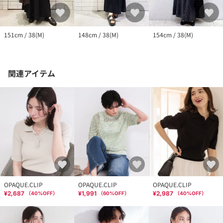
151cm / 38(M)
148cm / 38(M)
154cm / 38(M)
関連アイテム
OPAQUE.CLIP
OPAQUE.CLIP
OPAQUE.CLIP
¥2,687
¥1,991
¥2,987
（
40
%OFF）
（
60
%OFF）
（
40
%OFF）