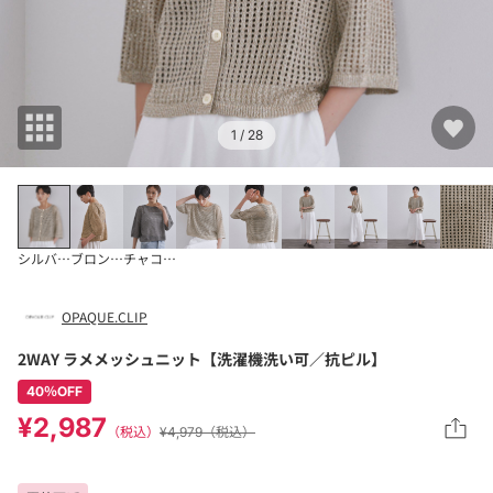
1
/ 28
シルバー(006)
ブロンズ(008)
チャコールグレー(0
OPAQUE.CLIP
2WAY ラメメッシュニット【洗濯機洗い可／抗ピル】
40％OFF
¥2,987
（税込）
¥4,979（税込）