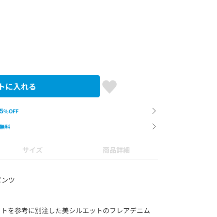
トに入れる
5
%OFF
無料
サイズ
商品詳細
パンツ
ットを参考に別注した美シルエットのフレアデニム