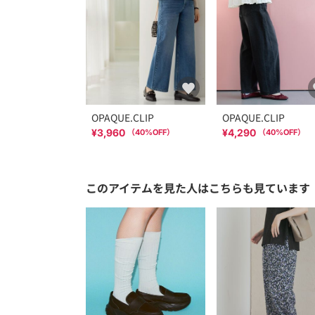
OPAQUE.CLIP
OPAQUE.CLIP
¥3,960
¥4,290
（
40
%OFF）
（
40
%OFF）