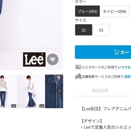
カラー
ブルー(093)
ネイビー(094)
サイズ
02
03
カー
ルミネカードのご利用で
いつでも
店舗受取サービスのご利用で
送料
商品説明
【Lee別注】フレアデニム
【デザイン】
・Leeで定番人気のシルエ