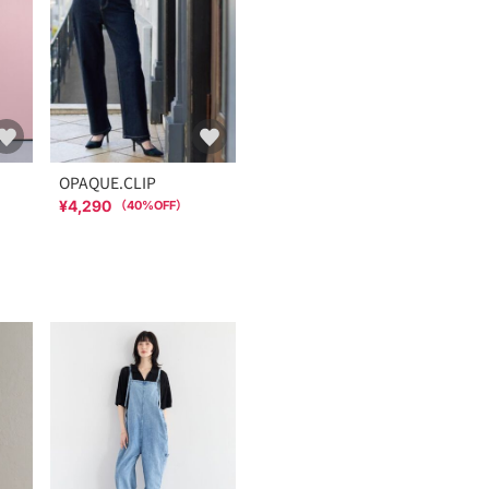
OPAQUE.CLIP
¥4,290
（
40
%OFF）