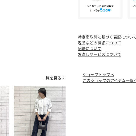
ます。
※この商品は、日光や照明
ご着用および保管の際はご
保管の際も日の当たらない
■サイズ表示について
特定商取引に基づく表記につい
※バイイング商品のため下
返品などの詳細について
す。製品寸法をご確認くだ
配送について
ワールドサイズコード02=
お直しサービスについて
ワールドサイズコード03=
ショップトップへ
※照明の関係により、実際
一覧を見る
このショップのアイテム一覧
た、パソコン・スマートフ
が異なる場合もございます