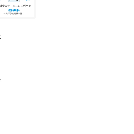
を長時間受けますと変色の恐れがあります。
注意下さい。
場所で保管して下さい。
て
げ札サイズ表記とワールドサイズ表記が異なりま
さいませ。
製品サイズ表記M
製品サイズ表記L
よりも色味が違って見える場合があります。ま
へ
ォンなどの環境により、若干製品と画像のカラー
。