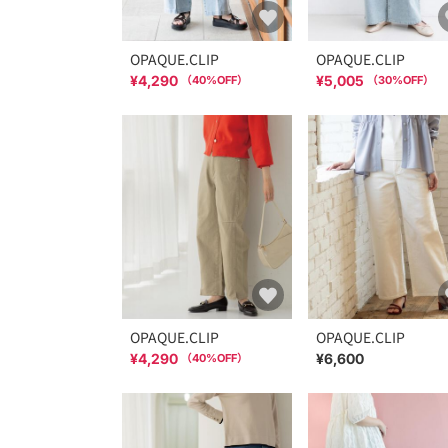
OPAQUE.CLIP
OPAQUE.CLIP
¥4,290
¥5,005
（
40
%OFF）
（
30
%OFF）
OPAQUE.CLIP
OPAQUE.CLIP
¥4,290
¥6,600
（
40
%OFF）