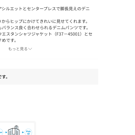
アシルエットとセンタープレスで脚長見えのデニ
りからヒップにかけてきれいに見せてくれます。
もバランス良く合わせられるデニムパンツです。
エスタンシャツジャケット（F37－45001）とセ
すめです。
もっと見る
る12OZ（オンス）の綿デニム素材を使用。
093）とワンウオッシュデニム（094）の2色展
です。
く着れるカラーリング。
で湿った状態や摩擦により色移りすることがあり