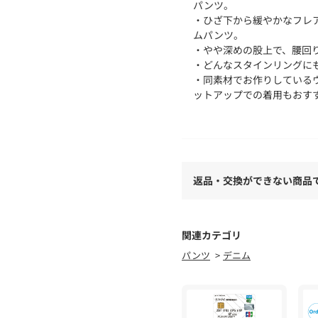
パンツ。
・ひざ下から緩やかなフレ
ムパンツ。
・やや深めの股上で、腰回
・どんなスタインリングに
・同素材でお作りしているウ
ットアップでの着用もおす
【素材／カラー】
・オールシーズン定番で着れ
・中濃色のフェイドデニム（
開。
返品・交換ができない商品
・シーズン問わず大人っぽ
・マシンウォッシャブル
【仕様】
関連カテゴリ
・ポケット数：横×2 後×2
パンツ
デニム
・裏地なし
【注意事項】
※この商品は、汗や雨など