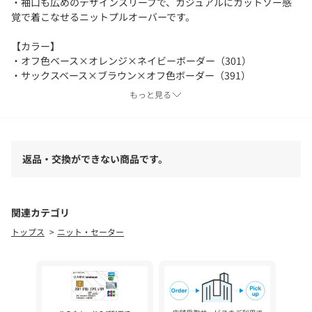
・袖口も広めのデザインスリーブで、カジュアルにカットソー感
覚で着こなせるニットプルオーバーです。
【カラー】
・オフ色ベース×オレンジ×ネイビーボーダー（301）
・サックスベース×ブラウン×オフ色ボーダー（391）
もっと見る
【素材】
・肌触りの良いコットン混のニット素材。
・マシンウォッシャブルでご自宅でのお洗濯も可能。
返品・交換ができない商品です。
－－－－－－－－－－－－－－－－－－
【C（シー） OPAQUE．CLIP】
関連カテゴリ
「PLAYFUL FEMININE」をキーワードに、天然素材と美しくポジ
トップス
ニット・セーター
ティブなカラー、ワクワクするようなディティールや、ミックス
感のあるスタイルなどファッションの楽しさを詰め込んだレーベ
ルです。
※照明の関係により、実際よりも色味が違って見える場合があり