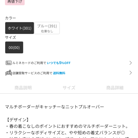
再値下げ
カラー
ブルー(391)
ホワイト(301)
在庫なし
サイズ
00(00)
ルミネカードのご利用で
いつでも
5
%OFF
店舗受取サービスのご利用で
送料無料
商品説明
サイズ
商品詳細
マルチボーダーがキャッチーなニットプルオーバー
【デザイン】
・春の着こなしのポイントにおすすめのマルチボーダーニット。
・リラクシーなボディサイズと、やや短めの着丈バランスが◎