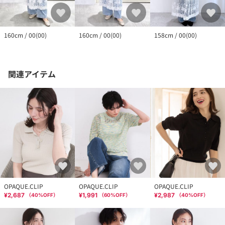
160cm / 00(00)
160cm / 00(00)
158cm / 00(00)
関連アイテム
OPAQUE.CLIP
OPAQUE.CLIP
OPAQUE.CLIP
¥2,687
¥1,991
¥2,987
（
40
%OFF）
（
60
%OFF）
（
40
%OFF）